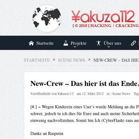
Startseite
Projekte
Über uns
STARTSEITE
SCENE NEWS
NEW-CREW – DAS HIE
New-Crew – Das hier ist das End
Veröffentlicht von
¥akuza112
am
12. März 2012
in :
Scene News
Tag
[#.] ~ Wegen Kinderein eines User’s wurde Meldung an die Poli
schwer, jedoch tu ich dies für Eure und auch meine Sicherheit
einwenig nachvollziehen. Somit bin Ich (CyberFlash) rau
Danke an Rasputin