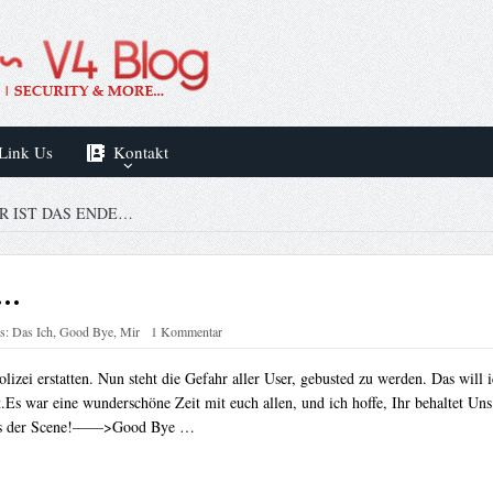
Link Us
Kontakt
R IST DAS ENDE…
e…
s:
Das Ich
,
Good Bye
,
Mir
1 Kommentar
zei erstatten. Nun steht die Gefahr aller User, gebusted zu werden. Das will ich
.Es war eine wunderschöne Zeit mit euch allen, und ich hoffe, Ihr behaltet Uns 
s aus der Scene!——>Good Bye …