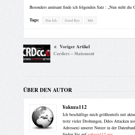
Besonders amüsant finde ich folgenden Satz : „Nun steht die G
Tags:
Das Ich
Good Bye
Mir
Voriger Artikel
Carders – Statement
ÜBER DEN AUTOR
¥akuza112
Ich beschäftige mich größtenteils mit akt
trotz vieler Drohungen, Ddos Attacken usw
Adressen) unserer Nutzer in der Datenbank
finden Sie auf
yakuza112.org
.