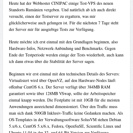
Heute hat der Webhoster CINIPAC einige Test-VPS des neuen
Standorts Rumänien vergeben. Und natürlich ab ich auch direkt
versucht, einen der Testserver zu ergattern, was mir
glücklicherweise auch gelungen ist. Für die nächsten 7 Tage steht
der Server mir für ausgiebige Tests zur Verfügung.
Heute möchte ich erst einmal mit den Grundlagen beginnen, also
Hardware-Infos, Netzwerk-Anbindung und Benchmarks. Gegen
Ende der Testperiode werden einige der Tests wiederholt, auch kann
ich dann etwas über die Stabilität der Server sagen.
Beginnen wir erst einmal mit den technischen Details des Servers:
Virtualisiert wird über OpenVZ, auf den Hardware-Nodes läuft
offenbar CentOS 6.x. Der Server verfügt über 384MB RAM
garantiert sowie über 128MB VSwap, sollte der Arbeitsspeicher
einmal knapp werden. Die Festplatte ist mit 10GB für die meisten
Anwendungen ausreichend dimensioniert. Über den Traffic muss
man sich dank 500GB Inklusiv-Traffic keine Gedanken machen. Als
OS-Templates in der Verwaltungssoftware SolusVM stehen Debian
5.x/6.x, CentOS 5.x/6.x, Fedora, OpenSuSE, Scientific Linux und
Ubuntu 11.04 in der 32- und 64-Bit-Version zur Verfügung.