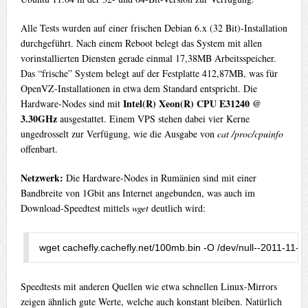
Alle Tests wurden auf einer frischen Debian 6.x (32 Bit)-Installation
durchgeführt. Nach einem Reboot belegt das System mit allen
vorinstallierten Diensten gerade einmal 17,38MB Arbeitsspeicher.
Das “frische” System belegt auf der Festplatte 412,87MB, was für
OpenVZ-Installationen in etwa dem Standard entspricht. Die
Intel(R) Xeon(R) CPU E31240 @
Hardware-Nodes sind mit
3.30GHz
ausgestattet. Einem VPS stehen dabei vier Kerne
ungedrosselt zur Verfügung, wie die Ausgabe von
cat /proc/cpuinfo
offenbart.
Netzwerk:
Die Hardware-Nodes in Rumänien sind mit einer
Bandbreite von 1Gbit ans Internet angebunden, was auch im
Download-Speedtest mittels
wget
deutlich wird:
wget cachefly
.
cachefly
.
net
/
100mb
.
bin 
-
O 
/
dev
/
null
--
2011
-
11
-
0
Speedtests mit anderen Quellen wie etwa schnellen Linux-Mirrors
zeigen ähnlich gute Werte, welche auch konstant bleiben. Natürlich