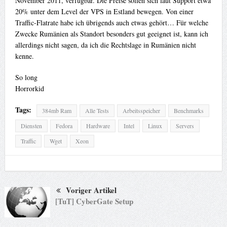
November 2011, verfügbar. Die Preise sollen sich laut Support etwa
20% unter dem Level der VPS in Estland bewegen. Von einer
Traffic-Flatrate habe ich übrigends auch etwas gehört… Für welche
Zwecke Rumänien als Standort besonders gut geeignet ist, kann ich
allerdings nicht sagen, da ich die Rechtslage in Rumänien nicht
kenne.
So long
Horrorkid
Tags:
384mb Ram
Alle Tests
Arbeitsspeicher
Benchmarks
Diensten
Fedora
Hardware
Intel
Linux
Servers
Traffic
Wget
Xeon
Voriger Artikel
[TuT] CyberGate Setup