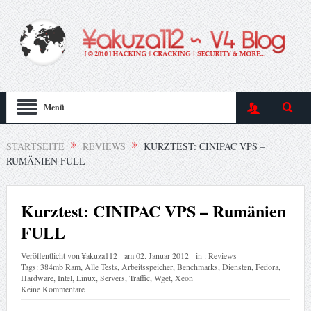
Menü
STARTSEITE
REVIEWS
KURZTEST: CINIPAC VPS –
RUMÄNIEN FULL
Kurztest: CINIPAC VPS – Rumänien
FULL
Veröffentlicht von
¥akuza112
am
02. Januar 2012
in :
Reviews
Tags:
384mb Ram
,
Alle Tests
,
Arbeitsspeicher
,
Benchmarks
,
Diensten
,
Fedora
,
Hardware
,
Intel
,
Linux
,
Servers
,
Traffic
,
Wget
,
Xeon
Keine Kommentare