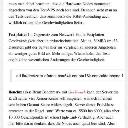
muss man dabei beachten, dass die Hardware-Nodes momentan
abgesehen von den Test-VPS noch leer sind. Dennoch sieht man an
den Tests deutlich, dass zumindests die 1Gbit-Anbindung auch
wirklich ordentliche Geschwindigkeiten liefert.
Festplatte:
Im Gegensatz zum Netzwerk ist die Festplatten-
Geschwindigkeit eher unterdurchschnittlich. Mit ca. 36MB/s im
dd
-
Dauertest gibt der Server hier im Vergleich zu anderen Angeboten
ein weniger gutes Bild ab. Mehrmaliges Wiederholen des Tests
ergab keine wesentlichen Änderungen der Geschwindigkeit.
dd 
if
=
/dev/
zero of
=
test bs
=
64k
 count
=
16k
 conv
=
fdatasync 
16
Benchmarks:
Beim Benchmark mit
Geekbench
kann der Server die
Kraft seiner vier Xenon-Kerne voll auspielen, was sich in einem
sehr hohen Gesamt-Score widerspiegelt. Server dieser Preisklasse
erreichen in der Regel “nur” Werte von ca. 5500 bis 6000, alles über
10.000 Gesamtpunkte ist schon High-End-Verdächtig. Aber auch
hier bitte daran denken, dass die Nodes noch quasi leer sind. Aber