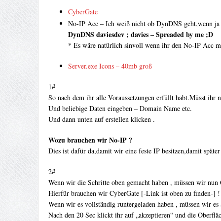
CyberGate
No-IP Acc – Ich weiß nicht ob DynDNS geht,wenn ja k
DynDNS daviesdev ; davies – Spreaded by me ;D
* Es wäre natürlich sinvoll wenn ihr den No-IP Acc m
Server.exe Icons – 40mb groß
1#
So nach dem ihr alle Voraussetzungen erfüllt habt.Müsst ihr 
Und beliebige Daten eingeben – Domain Name etc.
Und dann unten auf erstellen klicken .
Wozu brauchen wir No-IP ?
Dies ist dafür da,damit wir eine feste IP besitzen,damit späte
2#
Wenn wir die Schritte oben gemacht haben , müssen wir nun 
Hierfür brauchen wir CyberGate [-Link ist oben zu finden-] !
Wenn wir es vollständig runtergeladen haben , müssen wir es 
Nach den 20 Sec klickt ihr auf „akzeptieren“ und die Oberfläch