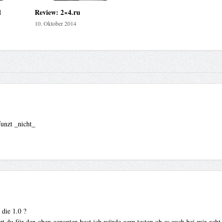
l
Review: 2×4.ru
10. Oktober 2014
funzt _nicht_
die 1.0 ?
t du für den oben genanten host ich würde gern testen ob es auch bei mir geht