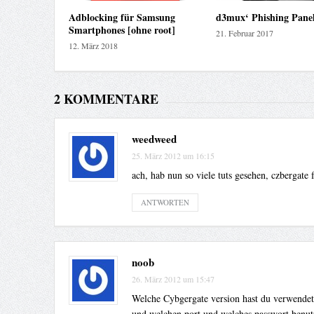
Adblocking für Samsung
d3mux‘ Phishing Pane
Smartphones [ohne root]
21. Februar 2017
12. März 2018
2 KOMMENTARE
weedweed
25. März 2012 um 16:15
ach, hab nun so viele tuts gesehen, czbergate 
ANTWORTEN
noob
26. März 2012 um 15:47
Welche Cybgergate version hast du verwendet 
und welchen port und welches passwort benutz