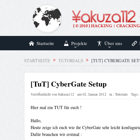
Startseite
Projekte
Über uns
STARTSEITE
TUTORIALS
[TUT] CYBERGATE SET
[TuT] CyberGate Setup
Veröffentlicht von
¥akuza112
am
02. Januar 2012
in :
Tutorials
Tags:
Hier mal ein TUT für euch !
Hallo,
Heute zeige ich euch wie ihr CyberGate sehr leicht konfuguri
Dafür brauchen wir erstmal :