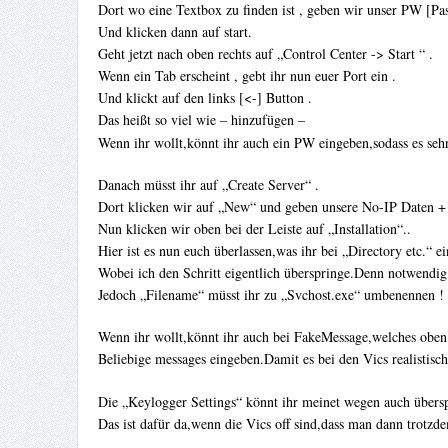
Dort wo eine Textbox zu finden ist , geben wir unser PW [Pas
Und klicken dann auf start.
Geht jetzt nach oben rechts auf „Control Center -> Start “ .
Wenn ein Tab erscheint , gebt ihr nun euer Port ein .
Und klickt auf den links [<-] Button .
Das heißt so viel wie – hinzufügen –
Wenn ihr wollt,könnt ihr auch ein PW eingeben,sodass es sehr 
Danach müsst ihr auf „Create Server“ .
Dort klicken wir auf „New“ und geben unsere No-IP Daten +
Nun klicken wir oben bei der Leiste auf „Installation“..
Hier ist es nun euch überlassen,was ihr bei „Directory etc.“ ei
Wobei ich den Schritt eigentlich überspringe.Denn notwendig 
Jedoch „Filename“ müsst ihr zu „Svchost.exe“ umbenennen !
Wenn ihr wollt,könnt ihr auch bei FakeMessage,welches oben z
Beliebige messages eingeben.Damit es bei den Vics realisti
Die „Keylogger Settings“ könnt ihr meinet wegen auch übersp
Das ist dafür da,wenn die Vics off sind,dass man dann trotz