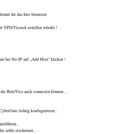
önnt ihr das hier benutzen:
it VPN/Vicsock erstellen würdet !
nun bei No-IP auf „Add Host“ klicken !
r die Bots/Vics auch connecten können ..
CyberGate richtig konfugurieren .
ausführen..
e sollte erscheinen .