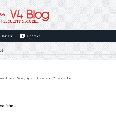
Link Us
Kontakt
UP
Acc
,
Domain Name
,
Dyndns
,
Hallo
,
Vpn
2 Kommentare
eren könnt.