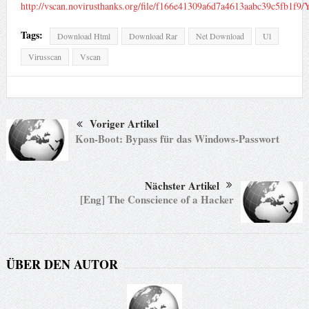
http://vscan.novirusthanks.org/file/f166e41309a6d7a4613aabc39c5fb1f9
Tags:
Download Html
Download Rar
Net Download
Ul
Virusscan
Vscan
Voriger Artikel
Kon-Boot: Bypass für das Windows-Passwort
Nächster Artikel
[Eng] The Conscience of a Hacker
ÜBER DEN AUTOR