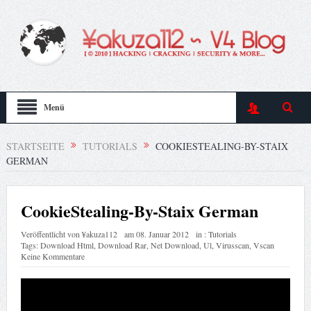
Menü
STARTSEITE
TUTORIALS
COOKIESTEALING-BY-STAIX
GERMAN
CookieStealing-By-Staix German
Veröffentlicht von
¥akuza112
am
08. Januar 2012
in :
Tutorials
Tags:
Download Html
,
Download Rar
,
Net Download
,
Ul
,
Virusscan
,
Vscan
Keine Kommentare