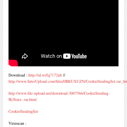
Download :
http://ul.to/fq7172nb
//
http://www.InterUpload.com/files/0BKUXUZN/CookieStealingSet.rar_li
http://www.file-upload.net/download-3007566/CookieStealing-
ByStaix-.rar.html
CookieStealingSet
Virusscan :