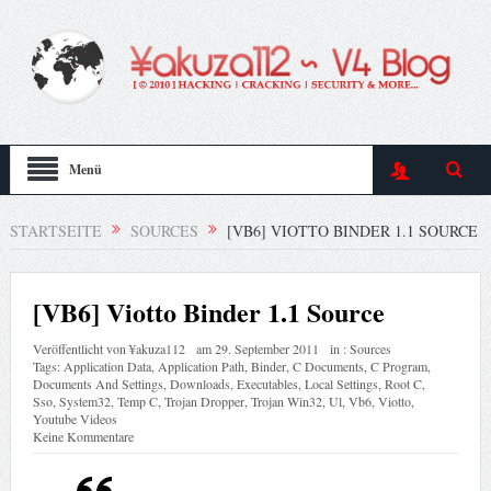
Menü
STARTSEITE
SOURCES
[VB6] VIOTTO BINDER 1.1 SOURCE
[VB6] Viotto Binder 1.1 Source
Veröffentlicht von
¥akuza112
am
29. September 2011
in :
Sources
Tags:
Application Data
,
Application Path
,
Binder
,
C Documents
,
C Program
,
Documents And Settings
,
Downloads
,
Executables
,
Local Settings
,
Root C
,
Sso
,
System32
,
Temp C
,
Trojan Dropper
,
Trojan Win32
,
Ul
,
Vb6
,
Viotto
,
Youtube Videos
Keine Kommentare