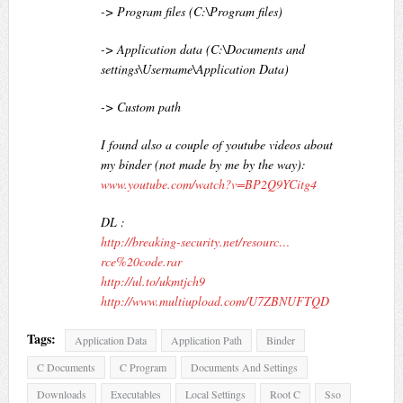
-> Program files (C:\Program files)
-> Application data (C:\Documents and
settings\Username\Application Data)
-> Custom path
I found also a couple of youtube videos about
my binder (not made by me by the way):
www.youtube.com/watch?v=BP2Q9YCitg4
DL :
http://breaking-security.net/resourc…
rce%20code.rar
http://ul.to/ukmtjch9
http://www.multiupload.com/U7ZBNUFTQD
Tags:
Application Data
Application Path
Binder
C Documents
C Program
Documents And Settings
Downloads
Executables
Local Settings
Root C
Sso