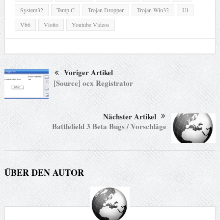
System32
Temp C
Trojan Dropper
Trojan Win32
Ul
Vb6
Viotto
Youtube Videos
Voriger Artikel
[Source] ocx Registrator
Nächster Artikel
Battlefield 3 Beta Bugs / Vorschläge
ÜBER DEN AUTOR