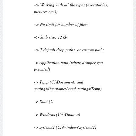
–> Working with all file types (executables,
pictures etc.);
–> No limit for number of files;
–> Stub size: 12 kb
–> 7 default drop paths, or custom path:
-> Application path (where dropper gets
executed)
-> Temp (C:\Documents and
settings\Username\Local settings\Temp)
-> Root (C
-> Windows (C:\Windows)
-> system32 (C:\Windows\system32)