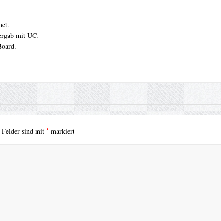
net.
bergab mit UC.
Board.
*
e Felder sind mit
markiert