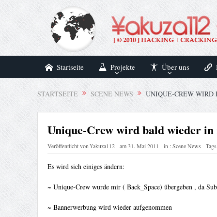
Startseite
Projekte
Über uns
STARTSEITE
SCENE NEWS
UNIQUE-CREW WIRD B
Unique-Crew wird bald wieder in 
Veröffentlicht von
¥akuza112
am
31. Mai 2011
in :
Scene News
Tags
Es wird sich einiges ändern:
~ Unique-Crew wurde mir ( Back_Space) übergeben , da Subne
~ Bannerwerbung wird wieder aufgenommen