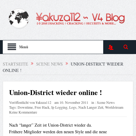
Menü
STARTSEITE
SCENE NEWS
UNION-DISTRICT WIEDER
ONLINE !
Union-District wieder online !
Veröffentlicht von
¥akuza112
am
10. November 2011
in :
Scene News
Tags:
Downtime
,
Free Hack
,
Ip Logging
,
Logs
,
Nach Langer Zeit
,
Worldstream
Keine Kommentare
Nach “langer” Zeit ist Union-District wieder da.
Frühere Mitglieder werden den neuen Style und die neue