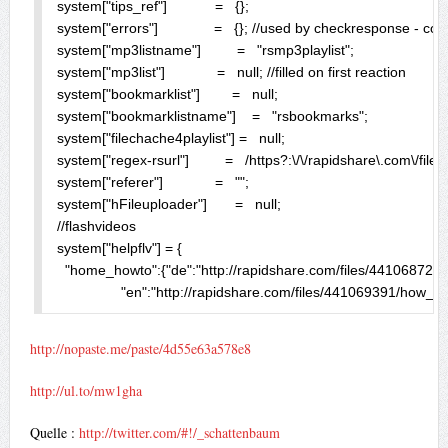
system["tips_ref"]            =   {};

system["errors"]              =   {}; //used by checkresponse - c
system["mp3listname"]         =   "rsmp3playlist";

system["mp3list"]             =   null; //filled on first reaction

system["bookmarklist"]        =   null;

system["bookmarklistname"]    =   "rsbookmarks";

system["filechache4playlist"] =   null;

system["regex-rsurl"]         =   /https?:\/\/rapidshare\.com\/files\/(
system["referer"]             =   "";

system["hFileuploader"]       =   null;

//flashvideos

system["helpflv"] = {

  "home_howto":{"de":"http://rapidshare.com/files/44106872
http://nopaste.me/paste/4d55e63a578e8
http://ul.to/mw1gha
Quelle :
http://twitter.com/#!/_schattenbaum