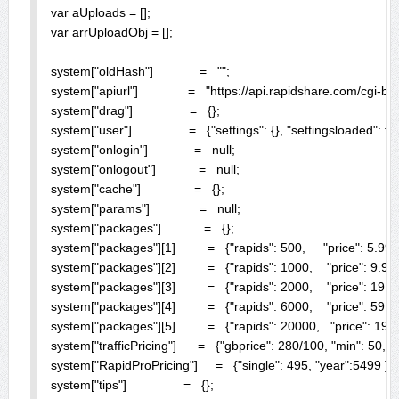
var aUploads = [];

var arrUploadObj = [];

system["oldHash"]             =   "";

system["apiurl"]              =   "https://api.rapidshare.com/cgi-bi
system["drag"]                =   {};

system["user"]                =   {"settings": {}, "settingsloaded": fa
system["onlogin"]             =   null;

system["onlogout"]            =   null;

system["cache"]               =   {};

system["params"]              =   null;

system["packages"]            =   {};

system["packages"][1]         =   {"rapids": 500,     "price": 5.99};
system["packages"][2]         =   {"rapids": 1000,    "price": 9.95};
system["packages"][3]         =   {"rapids": 2000,    "price": 19.90
system["packages"][4]         =   {"rapids": 6000,    "price": 59.70
system["packages"][5]         =   {"rapids": 20000,   "price": 199.
system["trafficPricing"]      =   {"gbprice": 280/100, "min": 50,
system["RapidProPricing"]     =   {"single": 495, "year":5499 };

system["tips"]                =   {};
