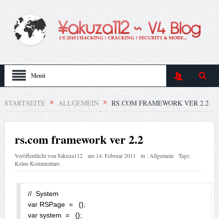
Menü
STARTSEITE
ALLGEMEIN
RS.COM FRAMEWORK VER 2.2
rs.com framework ver 2.2
Veröffentlicht von
¥akuza112
am
14. Februar 2011
in :
Allgemein
Tags:
Keine Kommentare
//  System

var RSPage  =   {};

var system  =   {};
