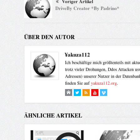
Voriger Artikel
DriveBy Creator *By Padrino*
ÜBER DEN AUTOR
¥akuza112
Ich beschäftige mich größtenteils mit akt
trotz vieler Drohungen, Ddos Attacken usw
Adressen) unserer Nutzer in der Datenbank
finden Sie auf
yakuza112.org
.
ÄHNLICHE ARTIKEL