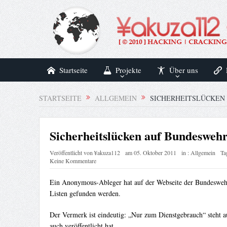
Startseite
Projekte
Über uns
STARTSEITE
ALLGEMEIN
SICHERHEITSLÜCKEN
Sicherheitslücken auf Bundeswehr
Veröffentlicht von
¥akuza112
am
05. Oktober 2011
in :
Allgemein
Ta
Keine Kommentare
Ein Anonymous-Ableger hat auf der Webseite der Bundeswehr 
Listen gefunden werden.
Der Vermerk ist eindeutig: „Nur zum Dienstgebrauch“ steht
auch veröffentlicht hat.