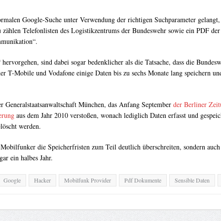
rmalen Google-Suche unter Verwendung der richtigen Suchparameter gelangt, b
zu zählen Telefonlisten des Logistikzentrums der Bundeswehr sowie ein PDF de
mmunikation“.
hervorgehen, sind dabei sogar bedenklicher als die Tatsache, dass die Bundeswe
er T-Mobile und Vodafone einige Daten bis zu sechs Monate lang speichern und
der Generalstaatsanwaltschaft München, das Anfang September
der Berliner Zeit
erung
aus dem Jahr 2010 verstoßen, wonach lediglich Daten erfasst und gespei
löscht werden.
Mobilfunker die Speicherfristen zum Teil deutlich überschreiten, sondern auch
ar ein halbes Jahr.
Google
Hacker
Mobilfunk Provider
Pdf Dokumente
Sensible Daten