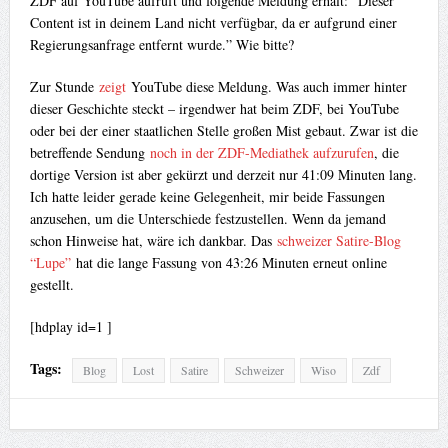
ZDF auf YouTube aufruft und folgende Meldung erhält: “Dieser
Content ist in deinem Land nicht verfügbar, da er aufgrund einer
Regierungsanfrage entfernt wurde.” Wie bitte?
Zur Stunde
zeigt
YouTube diese Meldung. Was auch immer hinter
dieser Geschichte steckt – irgendwer hat beim ZDF, bei YouTube
oder bei der einer staatlichen Stelle großen Mist gebaut. Zwar ist die
betreffende Sendung
noch in der ZDF-Mediathek aufzurufen
, die
dortige Version ist aber gekürzt und derzeit nur 41:09 Minuten lang.
Ich hatte leider gerade keine Gelegenheit, mir beide Fassungen
anzusehen, um die Unterschiede festzustellen. Wenn da jemand
schon Hinweise hat, wäre ich dankbar. Das
schweizer Satire-Blog
“Lupe”
hat die lange Fassung von 43:26 Minuten erneut online
gestellt.
[hdplay id=1 ]
Tags:
Blog
Lost
Satire
Schweizer
Wiso
Zdf