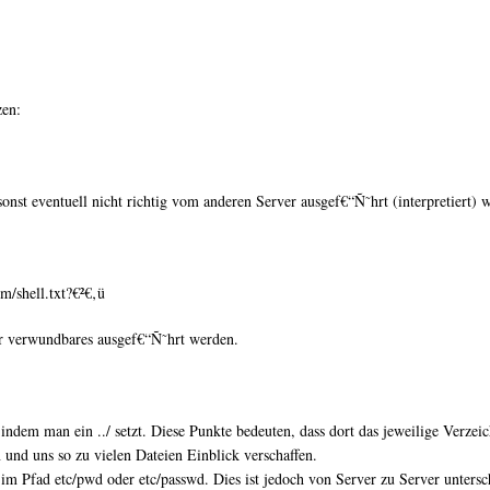
zen:
nst eventuell nicht richtig vom anderen Server ausgef€“Ñ˜hrt (interpretiert) w
m/shell.txt?€²€‚ü
er verwundbares ausgef€“Ñ˜hrt werden.
 indem man ein ../ setzt. Diese Punkte bedeuten, dass dort das jeweilige Verz
 und uns so zu vielen Dateien Einblick verschaffen.
 im Pfad etc/pwd oder etc/passwd. Dies ist jedoch von Server zu Server untersc