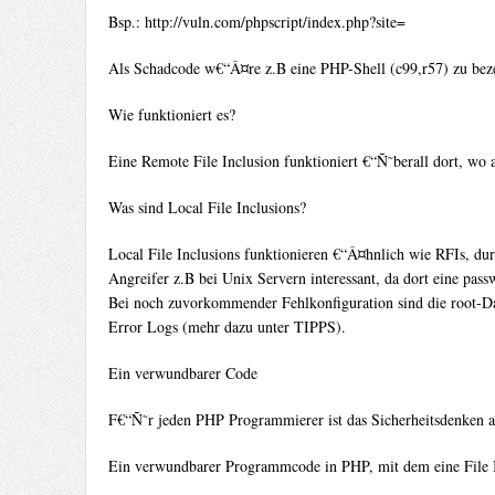
Bsp.: http://vuln.com/phpscript/index.php?site=
Als Schadcode w€“Â¤re z.B eine PHP-Shell (c99,r57) zu bez
Wie funktioniert es?
Eine Remote File Inclusion funktioniert €“Ñ˜berall dort, wo 
Was sind Local File Inclusions?
Local File Inclusions funktionieren €“Â¤hnlich wie RFIs, d
Angreifer z.B bei Unix Servern interessant, da dort eine pas
Bei noch zuvorkommender Fehlkonfiguration sind die root-Date
Error Logs (mehr dazu unter TIPPS).
Ein verwundbarer Code
F€“Ñ˜r jeden PHP Programmierer ist das Sicherheitsdenken 
Ein verwundbarer Programmcode in PHP, mit dem eine File 