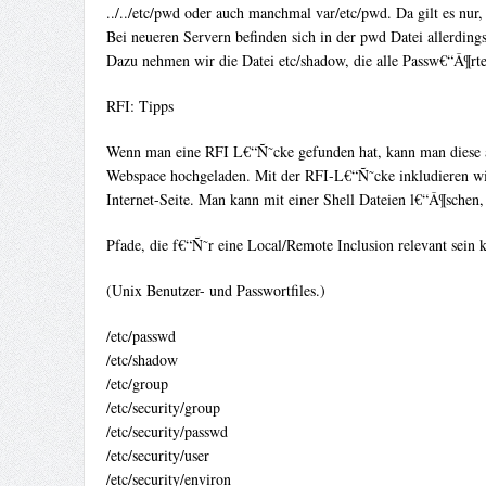
../../etc/pwd oder auch manchmal var/etc/pwd. Da gilt es nur
Bei neueren Servern befinden sich in der pwd Datei allerd
Dazu nehmen wir die Datei etc/shadow, die alle Passw€“Â¶rter
RFI: Tipps
Wenn man eine RFI L€“Ñ˜cke gefunden hat, kann man diese am
Webspace hochgeladen. Mit der RFI-L€“Ñ˜cke inkludieren wir 
Internet-Seite. Man kann mit einer Shell Dateien l€“Â¶schen,
Pfade, die f€“Ñ˜r eine Local/Remote Inclusion relevant sein
(Unix Benutzer- und Passwortfiles.)
/etc/passwd
/etc/shadow
/etc/group
/etc/security/group
/etc/security/passwd
/etc/security/user
/etc/security/environ