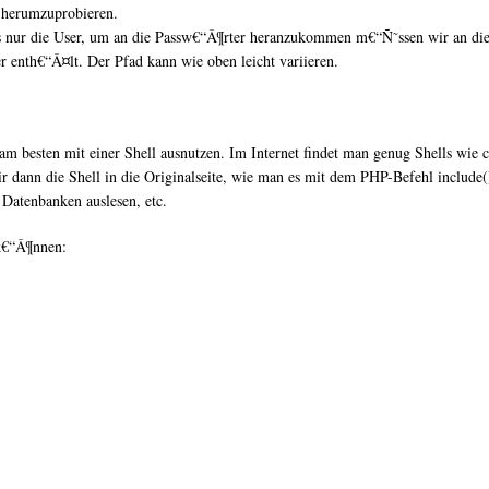
, herumzuprobieren.
ings nur die User, um an die Passw€“Â¶rter heranzukommen m€“Ñ˜ssen wir an 
 enth€“Â¤lt. Der Pfad kann wie oben leicht variieren.
 besten mit einer Shell ausnutzen. Im Internet findet man genug Shells wie c
dann die Shell in die Originalseite, wie man es mit dem PHP-Befehl include()
 Datenbanken auslesen, etc.
 k€“Â¶nnen: