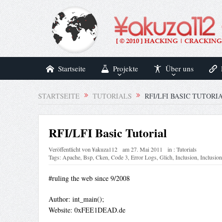
Startseite
Projekte
Über uns
STARTSEITE
TUTORIALS
RFI/LFI BASIC TUTORI
RFI/LFI Basic Tutorial
Veröffentlicht von
¥akuza112
am
27. Mai 2011
in :
Tutorials
Tags:
Apache
,
Bsp
,
Cken
,
Code 3
,
Error Logs
,
Glich
,
Inclusion
,
Inclusion
#ruling the web since 9/2008
Author: int_main();
Website: 0xFEE1DEAD.de