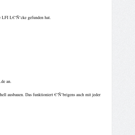
ne LFI L€“Ñ˜cke gefunden hat.
.de an.
ell ausbauen. Das funktioniert €“Ñ˜brigens auch mit jeder