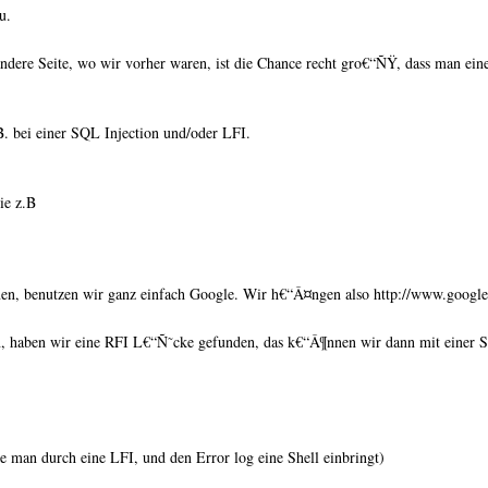
u.
ndere Seite, wo wir vorher waren, ist die Chance recht gro€“ÑŸ, dass man ei
 bei einer SQL Injection und/oder LFI.
ie z.B
n, benutzen wir ganz einfach Google. Wir h€“Â¤ngen also http://www.google
n, haben wir eine RFI L€“Ñ˜cke gefunden, das k€“Â¶nnen wir dann mit einer Sh
e man durch eine LFI, und den Error log eine Shell einbringt)