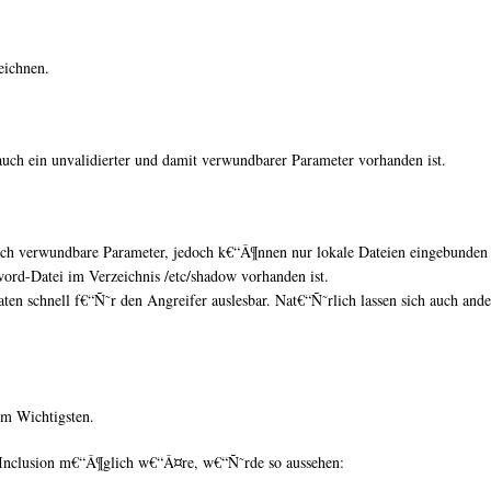
eichnen.
auch ein unvalidierter und damit verwundbarer Parameter vorhanden ist.
urch verwundbare Parameter, jedoch k€“Â¶nnen nur lokale Dateien eingebunden
sword-Datei im Verzeichnis /etc/shadow vorhanden ist.
n schnell f€“Ñ˜r den Angreifer auslesbar. Nat€“Ñ˜rlich lassen sich auch ande
am Wichtigsten.
Inclusion m€“Â¶glich w€“Â¤re, w€“Ñ˜rde so aussehen: