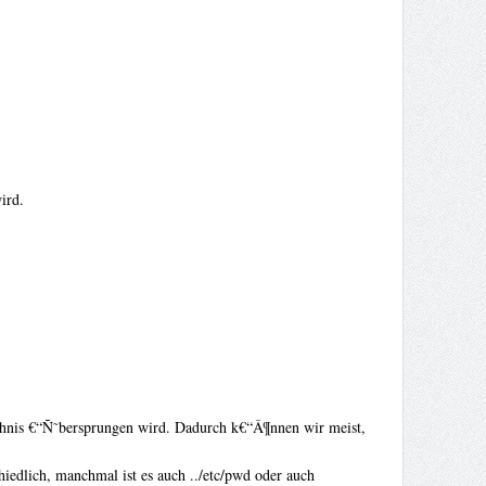
ird.
eichnis €“Ñ˜bersprungen wird. Dadurch k€“Â¶nnen wir meist,
hiedlich, manchmal ist es auch ../etc/pwd oder auch