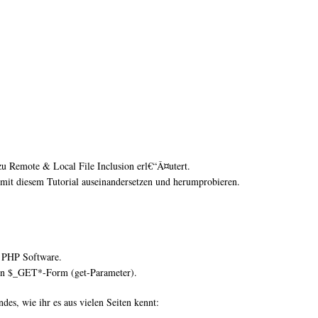
zu Remote & Local File Inclusion erl€“Â¤utert.
it diesem Tutorial auseinandersetzen und herumprobieren.
) PHP Software.
 in $_GET*-Form (get-Parameter).
es, wie ihr es aus vielen Seiten kennt: