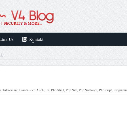
Link Us
Kontakt
AL
s
,
Interessant
,
Lassen Sich Auch
,
Lfi
,
Php Shell
,
Php Site
,
Php Software
,
Phpscript
,
Programm