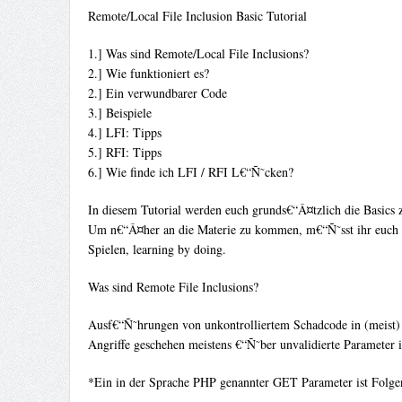
Remote/Local File Inclusion Basic Tutorial
1.] Was sind Remote/Local File Inclusions?
2.] Wie funktioniert es?
2.] Ein verwundbarer Code
3.] Beispiele
4.] LFI: Tipps
5.] RFI: Tipps
6.] Wie finde ich LFI / RFI L€“Ñ˜cken?
In diesem Tutorial werden euch grunds€“Â¤tzlich die Basics 
Um n€“Â¤her an die Materie zu kommen, m€“Ñ˜sst ihr euch m
Spielen, learning by doing.
Was sind Remote File Inclusions?
Ausf€“Ñ˜hrungen von unkontrolliertem Schadcode in (meist
Angriffe geschehen meistens €“Ñ˜ber unvalidierte Parameter
*Ein in der Sprache PHP genannter GET Parameter ist Folgend