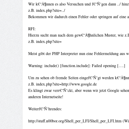
Wir k€“Â¶nnen es also Versuchen und f€“Ñ˜gen dann ../ hinz
z.B. index.php?site=../
Bekommen wir dadurch einen Fehler oder springen auf eine a
RFI:
Hierzu sucht man nach dem gew€“Â¶hnlichen Muster, wie z.B.
z.B. index.php?site=
Meist gibt der PHP Interpreter nun eine Fehlermeldung aus w
Warning: include() [function.include]: Failed opening [….]
Um zu sehen ob fremde Seiten eingef€“Ñ˜gt werden k€“Â¶nne
z.B. index.php?site=http://www.google.de
Es klingt zwar verr€“Ñ˜ckt, aber wenn wir jetzt Google sehe
anderen Internetseite!
Weiterf€“Ñ˜hrendes:
http://stuff.n00bor.org/Shell_per_LFI/Shell_per_LFI.htm (Wi