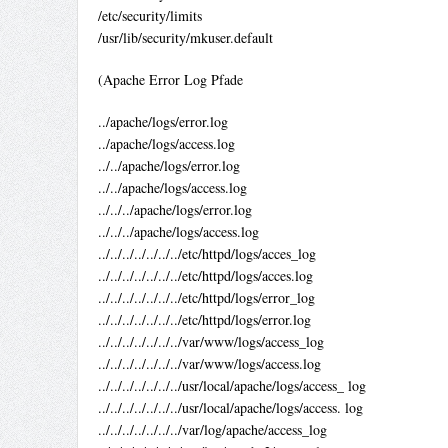
/etc/security/limits
/usr/lib/security/mkuser.default
(Apache Error Log Pfade
../apache/logs/error.log
../apache/logs/access.log
../../apache/logs/error.log
../../apache/logs/access.log
../../../apache/logs/error.log
../../../apache/logs/access.log
../../../../../../../etc/httpd/logs/acces_log
../../../../../../../etc/httpd/logs/acces.log
../../../../../../../etc/httpd/logs/error_log
../../../../../../../etc/httpd/logs/error.log
../../../../../../../var/www/logs/access_log
../../../../../../../var/www/logs/access.log
../../../../../../../usr/local/apache/logs/access_ log
../../../../../../../usr/local/apache/logs/access. log
../../../../../../../var/log/apache/access_log