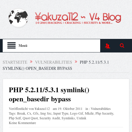
Menü
STARTSEITE
VULNERABILITIES
PHP 5.2.11/5.3.1
SYMLINK() OPEN_BASEDIR BYPASS
PHP 5.2.11/5.3.1 symlink()
open_basedir bypass
Veröffentlicht von
¥akuza112
am
19. Oktober 2011
in :
Vulnerabilities
Tags:
Break
,
Cx
,
Gfx
,
Img Src
,
Input Type
,
Logo Gif
,
Mkdir
,
Php Security
,
Php Self
,
Quot Quot
,
Security Audit
,
Symlinks
,
Unlink
Keine Kommentare