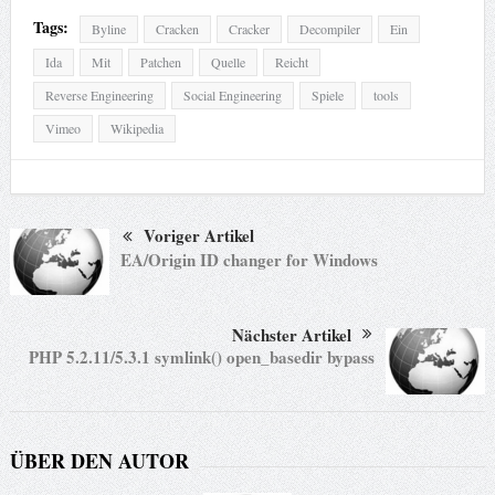
Tags:
Byline
Cracken
Cracker
Decompiler
Ein
Ida
Mit
Patchen
Quelle
Reicht
Reverse Engineering
Social Engineering
Spiele
tools
Vimeo
Wikipedia
Voriger Artikel
EA/Origin ID changer for Windows
Nächster Artikel
PHP 5.2.11/5.3.1 symlink() open_basedir bypass
ÜBER DEN AUTOR