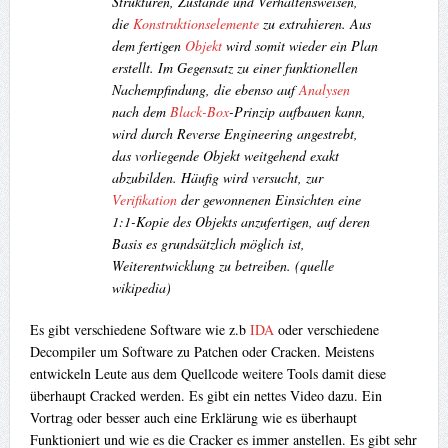
Strukturen, Zustände und Verhaltensweisen,
die
Konstruktionselemente
zu extrahieren. Aus
dem fertigen
Objekt
wird somit wieder ein Plan
erstellt. Im Gegensatz zu einer funktionellen
Nachempfindung, die ebenso auf
Analysen
nach dem
Black-Box
-Prinzip aufbauen kann,
wird durch Reverse Engineering angestrebt,
das vorliegende Objekt weitgehend exakt
abzubilden. Häufig wird versucht, zur
Verifikation
der gewonnenen Einsichten eine
1:1-Kopie des Objekts anzufertigen, auf deren
Basis es grundsätzlich möglich ist,
Weiterentwicklung zu betreiben.
(quelle
wikipedia)
Es gibt verschiedene Software wie z.b
IDA
oder verschiedene
Decompiler um Software zu Patchen oder Cracken. Meistens
entwickeln Leute aus dem Quellcode weitere Tools damit diese
überhaupt Cracked werden. Es gibt ein nettes Video dazu. Ein
Vortrag oder besser auch eine Erklärung wie es überhaupt
Funktioniert und wie es die Cracker es immer anstellen. Es gibt sehr