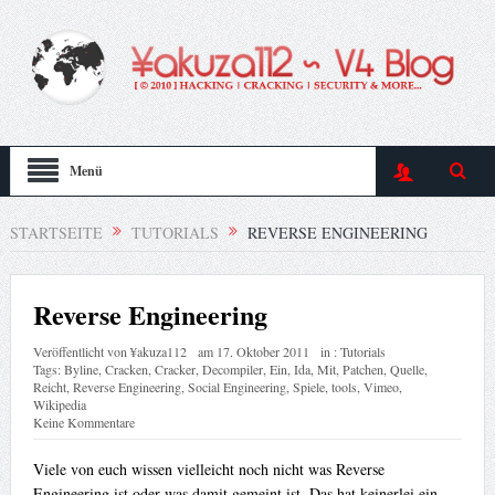
Menü
STARTSEITE
TUTORIALS
REVERSE ENGINEERING
Reverse Engineering
Veröffentlicht von
¥akuza112
am
17. Oktober 2011
in :
Tutorials
Tags:
Byline
,
Cracken
,
Cracker
,
Decompiler
,
Ein
,
Ida
,
Mit
,
Patchen
,
Quelle
,
Reicht
,
Reverse Engineering
,
Social Engineering
,
Spiele
,
tools
,
Vimeo
,
Wikipedia
Keine Kommentare
Viele von euch wissen vielleicht noch nicht was Reverse
Engineering ist oder was damit gemeint ist. Das hat keinerlei ein