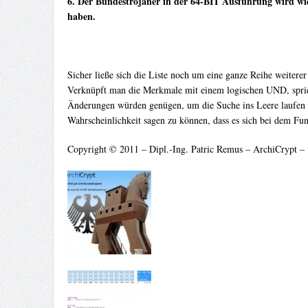
6. Der Bundestrojaner in der 64-BIT Ausführung wird w
haben.
Sicher ließe sich die Liste noch um eine ganze Reihe weitere
Verknüpft man die Merkmale mit einem logischen UND, sprich,
Änderungen würden genügen, um die Suche ins Leere laufen zu
Wahrscheinlichkeit sagen zu können, dass es sich bei dem Fu
Copyright © 2011 – Dipl.-Ing. Patric Remus – ArchiCrypt –