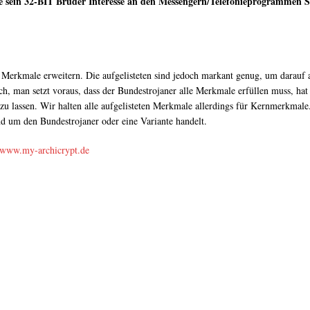
ie sein 32-BIT Bruder Interesse an den Messengern/Telefonieprogrammen
r Merkmale erweitern. Die aufgelisteten sind jedoch markant genug, um darauf 
 man setzt voraus, dass der Bundestrojaner alle Merkmale erfüllen muss, hat 
 lassen. Wir halten alle aufgelisteten Merkmale allerdings für Kernmerkmale
nd um den Bundestrojaner oder eine Variante handelt.
www.my-archicrypt.de