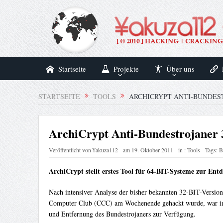
Startseite
Projekte
Über uns
STARTSEITE
TOOLS
ARCHICRYPT ANTI-BUNDEST
ArchiCrypt Anti-Bundestrojaner 
Veröffentlicht von
¥akuza112
am
19. Oktober 2011
in :
Tools
Tags:
B
ArchiCrypt stellt erstes Tool für 64-BIT-Systeme zur Ent
Nach intensiver Analyse der bisher bekannten 32-BIT-Version
Computer Club (CCC) am Wochenende gehackt wurde, war in d
und Entfernung des Bundestrojaners zur Verfügung.