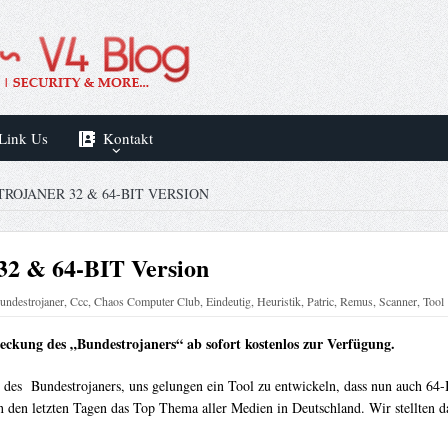
Link Us
Kontakt
ROJANER 32 & 64-BIT VERSION
32 & 64-BIT Version
undestrojaner
,
Ccc
,
Chaos Computer Club
,
Eindeutig
,
Heuristik
,
Patric
,
Remus
,
Scanner
,
Tool
deckung des „Bundestrojaners“ ab sofort kostenlos zur Verfügung.
 des Bundestrojaners, uns gelungen ein Tool zu entwickeln, dass nun auch 64
en letzten Tagen das Top Thema aller Medien in Deutschland. Wir stellten d