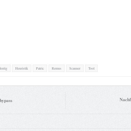
eutig
Heuristik
Patric
Remus
Scanner
Tool
Nachf
 bypass