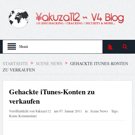
Menü
STARTSEITE
SCENE NEWS
GEHACKTE ITUNES-KONTEN
ZU VERKAUFEN
Gehackte iTunes-Konten zu
verkaufen
Veröffentlicht von
¥akuza112
am
07. Januar 2011
in :
Scene News
Tags:
Keine Kommentare