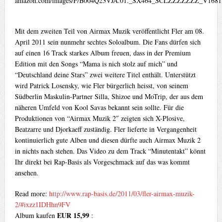
Mit dem zweiten Teil von Airmax Muzik veröffentlicht Fler am 08.
April 2011 sein nunmehr sechtes Soloalbum. Die Fans dürfen sich
auf einen 16 Track starkes Album freuen, dass in der Premium
Edition mit den Songs “Mama is nich stolz auf mich” und
“Deutschland deine Stars” zwei weitere Titel enthält. Unterstützt
wird Patrick Losensky, wie Fler bürgerlich heisst, von seinem
Südberlin Maskulin-Partner Silla, Shizoe und MoTrip, der aus dem
näheren Umfeld von Kool Savas bekannt sein sollte. Für die
Produktionen von “Airmax Muzik 2″ zeigten sich X-Plosive,
Beatzarre und Djorkaeff zuständig. Fler lieferte in Vergangenheit
kontinuierlich gute Alben und diesen dürfte auch Airmax Muzik 2
in nichts nach stehen. Das Video zu dem Track “Minutentakt” könnt
Ihr direkt bei Rap-Basis als Vorgeschmack auf das was kommt
ansehen.
Read more:
http://www.rap-basis.de/2011/03/fler-airmax-muzik-
2/#ixzz1IDHhn9FV
EUR 15,99
Album kaufen
: