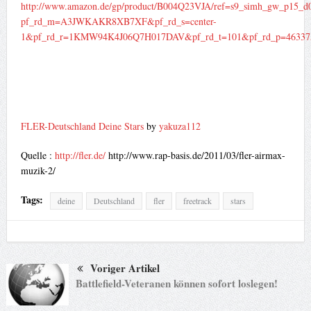
http://www.amazon.de/gp/product/B004Q23VJA/ref=s9_simh_gw_p15_d
pf_rd_m=A3JWKAKR8XB7XF&pf_rd_s=center-
1&pf_rd_r=1KMW94K4J06Q7H017DAV&pf_rd_t=101&pf_rd_p=463375
FLER-Deutschland Deine Stars
by
yakuza112
Quelle :
http://fler.de/
http://www.rap-basis.de/2011/03/fler-airmax-
muzik-2/
Tags:
deine
Deutschland
fler
freetrack
stars
Voriger Artikel
Battlefield-Veteranen können sofort loslegen!