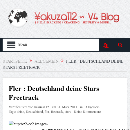
Menü
STARTSEITE
ALLGEMEIN
FLER : DEUTSCHLAND DEINE
STARS FREETRACK
Fler : Deutschland deine Stars
Freetrack
Veröffentlicht von
¥akuza112
am
31. März 2011
in :
Allgemein
Tags:
deine
,
Deutschland
,
fler
,
freetrack
,
stars
Keine Kommentare