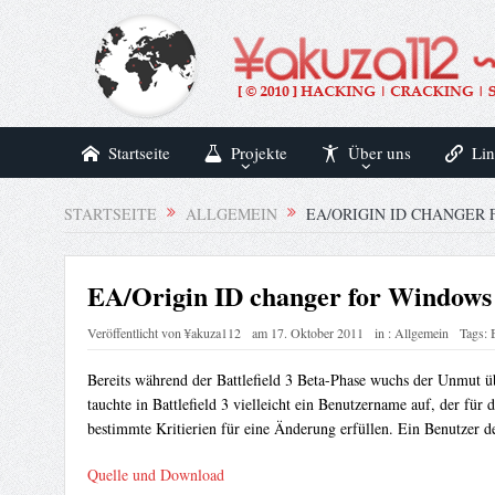
Startseite
Projekte
Über uns
Lin
STARTSEITE
ALLGEMEIN
EA/ORIGIN ID CHANGER
EA/Origin ID changer for Windows
Veröffentlicht von
¥akuza112
am
17. Oktober 2011
in :
Allgemein
Tags:
B
Bereits während der Battlefield 3 Beta-Phase wuchs der Unmut 
tauchte in Battlefield 3 vielleicht ein Benutzername auf, der f
bestimmte Kritierien für eine Änderung erfüllen. Ein Benutzer d
Quelle und Download