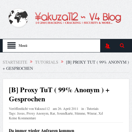
Menü
STARTSEITE
TUTORIALS
[B] PROXY TUT ( 99% ANONYM )
+ GESPROCHEN
[B] Proxy TuT ( 99% Anonym ) +
Gesprochen
Veröffentlicht von
¥akuza112
am
26. April 2011
in :
Tutorials
Tags:
Jesus
,
Proxy Anonym
,
Rar
,
Soundkarte
,
Stimme
,
Winrar
,
Xd
Keine Kommentare
Da immer wieder Anfragen kommen