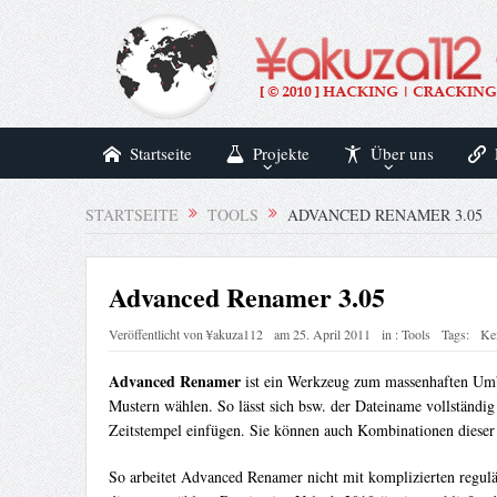
Startseite
Projekte
Über uns
STARTSEITE
TOOLS
ADVANCED RENAMER 3.05
Advanced Renamer 3.05
Veröffentlicht von
¥akuza112
am
25. April 2011
in :
Tools
Tags:
Ke
Advanced Renamer
ist ein Werkzeug zum massenhaften Um
Mustern wählen. So lässt sich bsw. der Dateiname vollständig
Zeitstempel einfügen. Sie können auch Kombinationen dieser 
So arbeitet Advanced Renamer nicht mit komplizierten regul