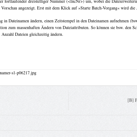
er fortlaufender dreistelliger Nummer (<IncNr>) um, wobei die Dateierweiter
er Vorschau angezeigt. Erst mit dem Klick auf »Starte Batch-Vorgang« wird di
 in Dateinamen ändern, einen Zeitstempel in den Dateinamen aufnehmen (bsw
nktion zum massenhaften Ändern von Dateiattributen. So können sie bsw. den S
n Anzahl Dateien gleichzeitig ändern.
[B] 