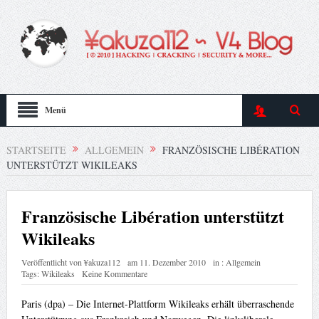
Menü
STARTSEITE
ALLGEMEIN
FRANZÖSISCHE LIBÉRATION
UNTERSTÜTZT WIKILEAKS
Französische Libération unterstützt
Wikileaks
Veröffentlicht von
¥akuza112
am
11. Dezember 2010
in :
Allgemein
Tags:
Wikileaks
Keine Kommentare
Paris (dpa) – Die Internet-Plattform Wikileaks erhält überraschende