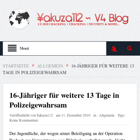
Menü
STARTSEITE
ALLGEMEIN
16-JÄHRIGER FÜR WEITERE 13
TAGE IN POLIZEIGEWAHRSAM
16-Jähriger für weitere 13 Tage in
Polizeigewahrsam
Veröffentlicht von
¥akuza112
am
11. Dezember 2010
in :
Allgemein
Tags:
Keine Kommentare
Der Jugendliche, der wegen seiner Beteiligung an der Operation