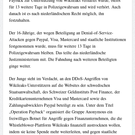
Payback zur Unterstützung von Wikileaks verhaftet wurde, bleibt
für 13 weitere Tage in Polizeigewahrsam und wird verhört. Auch
danach ist es nach niederländischem Recht möglich, ihn
festzuhalten.
Der 16-Jährige, der wegen Beteiligung an Denial-of-Service-
Attacken gegen Paypal, Visa, Mastercard und staatliche Institutionen
festgenommen wurde, muss für weitere 13 Tage in
Polizeigewahrsam bleiben. Das teilte das niederländische
Justizministerium mit. Die Fahndung nach weiteren Beteiligten
ginge weiter.
Der Junge steht im Verdacht, an den DDoS-Angriffen von
Wikileaks-Unterstützern auf die Websites der schwedischen
Staatsanwaltschaft, des Schweizer Geldinstituts Post Finance, der
Kreditkartenunternehmen Visa und Mastercard sowie des
Zahlungsabwicklers Paypal beteiligt zu sein. Unter dem Titel
„Operation Payback“ organisiert die Gruppe Anonymous ein
freiwilliges Botnet für Angriffe gegen Finanzunternehmen, die die
Whistleblower-Plattform Wikileaks finanziell austrocknen wollen,
indem sie keine Spende mehr weiterleiten, und gegen staatliche