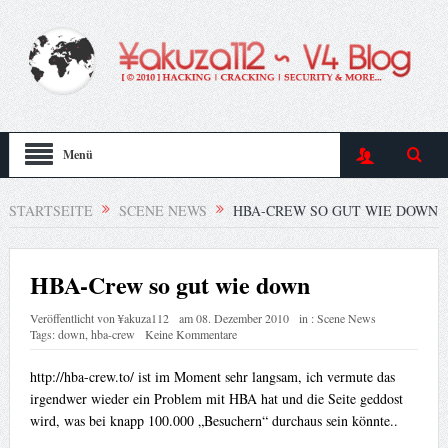
Menü
STARTSEITE
SCENE NEWS
HBA-CREW SO GUT WIE DOWN
HBA-Crew so gut wie down
Veröffentlicht von
¥akuza112
am
08. Dezember 2010
in :
Scene News
Tags:
down
,
hba-crew
Keine Kommentare
http://hba-crew.to/ ist im Moment sehr langsam, ich vermute das
irgendwer wieder ein Problem mit HBA hat und die Seite geddost
wird, was bei knapp 100.000 „Besuchern“ durchaus sein könnte..