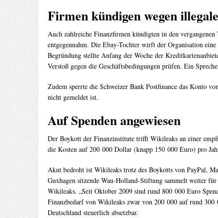
Firmen kündigen wegen illegale
Auch zahlreiche Finanzfirmen kündigten in den vergangenen 
entgegennahm. Die Ebay-Tochter wirft der Organisation eine V
Begründung stellte Anfang der Woche der Kreditkartenanbiete
Verstoß gegen die Geschäftsbedingungen prüfen. Ein Sprecher
Zudem sperrte die Schweizer Bank Postfinance das Konto von
nicht gemeldet ist.
Auf Spenden angewiesen
Der Boykott der Finanzinstitute trifft Wikileaks an einer em
die Kosten auf 200 000 Dollar (knapp 150 000 Euro) pro Jahr
Akut bedroht ist Wikileaks trotz des Boykotts von PayPal, Mas
Guxhagen sitzende Wau-Holland-Stiftung sammelt weiter für 
Wikileaks. „Seit Oktober 2009 sind rund 800 000 Euro Spend
Finanzbedarf von Wikileaks zwar von 200 000 auf rund 300 0
Deutschland steuerlich absetzbar.