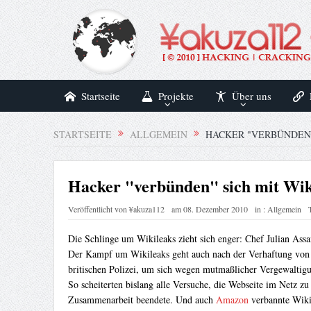
Startseite
Projekte
Über uns
STARTSEITE
ALLGEMEIN
HACKER "VERBÜNDEN"
Hacker "verbünden" sich mit Wi
Veröffentlicht von
¥akuza112
am
08. Dezember 2010
in :
Allgemein
Die Schlinge um Wikileaks zieht sich enger: Chef Julian Assa
Der Kampf um Wikileaks geht auch nach der Verhaftung von Jul
britischen Polizei, um sich wegen mutmaßlicher Vergewaltig
So scheiterten bislang alle Versuche, die Webseite im Netz zu
Zusammenarbeit beendete. Und auch
Amazon
verbannte Wikil