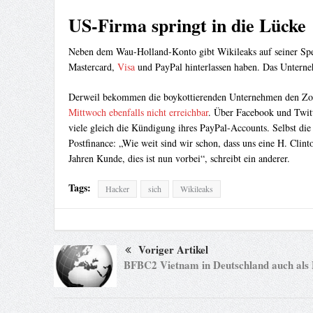
US-Firma springt in die Lücke
Neben dem Wau-Holland-Konto gibt Wikileaks auf seiner Spen
Mastercard,
Visa
und PayPal hinterlassen haben. Das Untern
Derweil bekommen die boykottierenden Unternehmen den Zorn
Mittwoch ebenfalls nicht erreichbar
. Über Facebook und Twitt
viele gleich die Kündigung ihres PayPal-Accounts. Selbst di
Postfinance: „Wie weit sind wir schon, dass uns eine H. Clinto
Jahren Kunde, dies ist nun vorbei“, schreibt ein anderer.
Tags:
Hacker
sich
Wikileaks
Voriger Artikel
BFBC2 Vietnam in Deutschland auch als