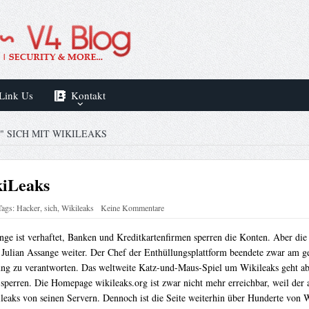
Link Us
Kontakt
 SICH MIT WIKILEAKS
kiLeaks
Tags:
Hacker
,
sich
,
Wikileaks
Keine Kommentare
nge ist verhaftet, Banken und Kreditkartenfirmen sperren die Konten. Aber die
ian Assange weiter. Der Chef der Enthüllungsplattform beendete zwar am gestr
ung zu verantworten. Das weltweite Katz-und-Maus-Spiel um Wikileaks geht ab
 sperren. Die Homepage wikileaks.org ist zwar nicht mehr erreichbar, weil der 
eaks von seinen Servern. Dennoch ist die Seite weiterhin über Hunderte von W