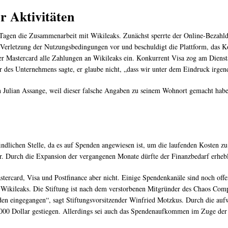
r Aktivitäten
Tagen die Zusammenarbeit mit Wikileaks. Zunächst sperrte der Online-Bezahld
erletzung der Nutzungsbedingungen vor und beschuldigt die Plattform, das Kont
r Mastercard alle Zahlungen an Wikileaks ein. Konkurrent Visa zog am Dienst
 des Unternehmens sagte, er glaube nicht, „dass wir unter dem Eindruck irgen
 Julian Assange, weil dieser falsche Angaben zu seinem Wohnort gemacht habe
pfindlichen Stelle, da es auf Spenden angewiesen ist, um die laufenden Kosten
. Durch die Expansion der vergangenen Monate dürfte der Finanzbedarf erhebli
tercard, Visa und Postfinance aber nicht. Einige Spendenkanäle sind noch offen
Wikileaks. Die Stiftung ist nach dem verstorbenen Mitgründer des Chaos Compu
en eingegangen“, sagt Stiftungsvorsitzender Winfried Motzkus. Durch die auf
00 Dollar gestiegen. Allerdings sei auch das Spendenaufkommen im Zuge der V