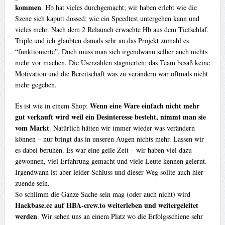
kommen
. Hb hat vieles durchgemacht; wir haben erlebt wie die
Szene sich kaputt dossed; wie ein Speedtest untergehen kann und
vieles mehr. Nach dem 2 Relaunch erwachte Hb aus dem Tiefschlaf.
Triple und ich glaubten damals sehr an das Projekt zumahl es
“funktionierte”. Doch muss man sich irgendwann selber auch nichts
mehr vor machen. Die Userzahlen stagnierten; das Team besaß keine
Motivation und die Bereitschaft was zu verändern war oftmals nicht
mehr gegeben.
Wenn eine Ware einfach nicht mehr
Es ist wie in einem Shop:
gut verkauft wird weil ein Desinteresse besteht, nimmt man sie
vom Markt
. Natürlich hätten wir immer wieder was verändern
können – nur bringt das in unseren Augen nichts mehr. Lassen wir
es dabei beruhen. Es war eine geile Zeit – wir haben viel dazu
gewonnen, viel Erfahrung gemacht und viele Leute kennen gelernt.
Irgendwann ist aber leider Schluss und dieser Weg sollte auch hier
zuende sein.
So schlimm die Ganze Sache sein mag (oder auch nicht) wird
Hackbase.cc auf HBA-crew.to weiterleben und weitergeleitet
werden
. Wir sehen uns an einem Platz wo die Erfolgsschiene sehr