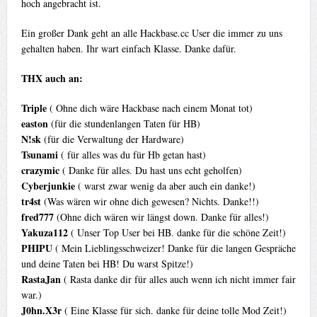
hoch angebracht ist.
Ein großer Dank geht an alle Hackbase.cc User die immer zu uns
gehalten haben. Ihr wart einfach Klasse. Danke dafür.
THX auch an:
Triple
( Ohne dich wäre Hackbase nach einem Monat tot)
easton
(für die stundenlangen Taten für HB)
N!sk
(für die Verwaltung der Hardware)
Tsunami
( für alles was du für Hb getan hast)
crazymic
( Danke für alles. Du hast uns echt geholfen)
Cyberjunkie
( warst zwar wenig da aber auch ein danke!)
tr4st
(Was wären wir ohne dich gewesen? Nichts. Danke!!)
fred777
(Ohne dich wären wir längst down. Danke für alles!)
Yakuza112
( Unser Top User bei HB. danke für die schöne Zeit!)
PHIPU
( Mein Lieblingsschweizer! Danke für die langen Gespräche
und deine Taten bei HB! Du warst Spitze!)
RastaJan
( Rasta danke dir für alles auch wenn ich nicht immer fair
war.)
J0hn.X3r
( Eine Klasse für sich. danke für deine tolle Mod Zeit!)