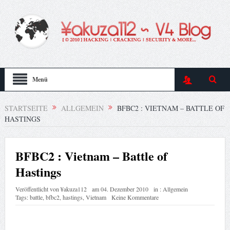
Menü
STARTSEITE
ALLGEMEIN
BFBC2 : VIETNAM – BATTLE OF
HASTINGS
BFBC2 : Vietnam – Battle of
Hastings
Veröffentlicht von
¥akuza112
am
04. Dezember 2010
in :
Allgemein
Tags:
battle
,
bfbc2
,
hastings
,
Vietnam
Keine Kommentare