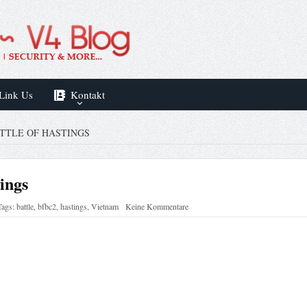
Link Us
Kontakt
ATTLE OF HASTINGS
ings
Tags:
battle
,
bfbc2
,
hastings
,
Vietnam
Keine Kommentare