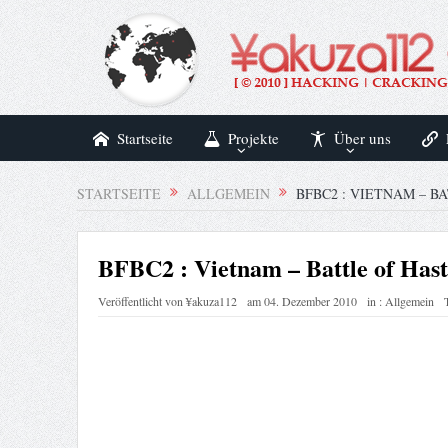
Startseite
Projekte
Über uns
STARTSEITE
ALLGEMEIN
BFBC2 : VIETNAM – B
BFBC2 : Vietnam – Battle of Hast
Veröffentlicht von
¥akuza112
am
04. Dezember 2010
in :
Allgemein