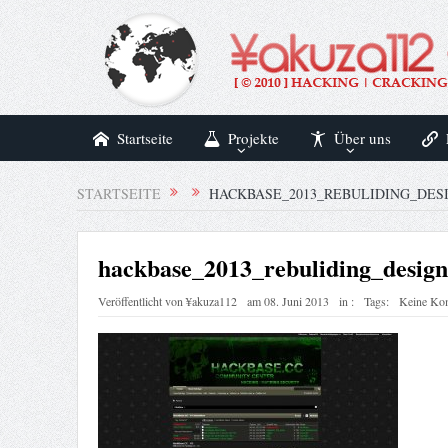
Startseite
Projekte
Über uns
STARTSEITE
HACKBASE_2013_REBULIDING_DES
hackbase_2013_rebuliding_design
Veröffentlicht von
¥akuza112
am
08. Juni 2013
in :
Tags:
Keine Ko