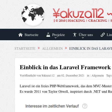
Startseite
Projekte
Über uns
Lin
STARTSEITE
ALLGEMEIN
EINBLICK IN DAS LARA
Einblick in das Laravel Framework
Veröffentlicht von
¥akuza112
am
02. Dezember 2021
in :
Allgemein
Tags
Laravel ist ein freies PHP-Webframework, das dem MVC-Muster fo
Es wurde 2011 von Taylor Otwell, inspiriert durch .NET und Ruby