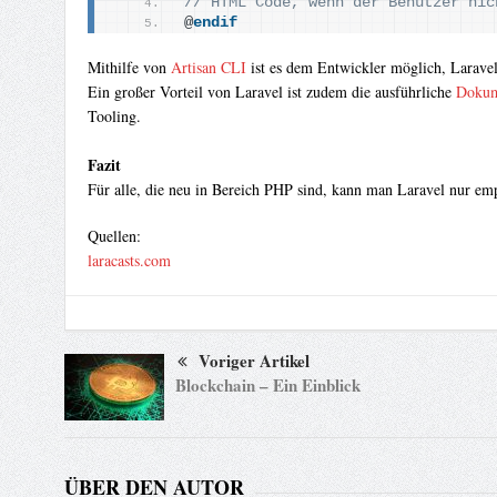
// HTML Code, wenn der Benutzer nic
@
endif
Mithilfe von
Artisan CLI
ist es dem Entwickler möglich, Laravel
Ein großer Vorteil von Laravel ist zudem die ausführliche
Dokum
Tooling.
Fazit
Für alle, die neu in Bereich PHP sind, kann man Laravel nur em
Quellen:
laracasts.com
Voriger Artikel
Blockchain – Ein Einblick
ÜBER DEN AUTOR