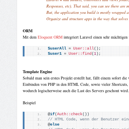
Responses, etc). That said, you can see there are
But, the application you build is mostly wrapped 
Organize and structure apps in the way that solves
ORM
Mit dem
Eloquent ORM
integriert Laravel einen sehr mächtigen
$userAll
 = 
User::all
()
;
$user1
 = 
User::find
(
1
)
;
Template Engine
Sobald man sein erstes Projekt erstellt hat, fällt einem sofort d
Einbinden von PHP in den HTML Code, sowie vieler Shortcuts, mö
wodurch logischerweise auch die Last des Servers geschont wird. 
Beispiel
@
if
(
Auth::check
())
// HTML Code, wenn der Benutzer ein
@
else