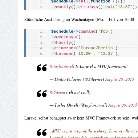
$schedule
->
call
(
function
(){})
->
weekly
()
->
fridays
()
->
at
(
'13:37'
)
;
Stündliche Ausführung an Wochentagen (Mo. – Fr.) von 10:00 –
$schedule
->
command
(
'foo'
)
->
weekdays
()
->
hourly
()
->
timezone
(
'Europe/Berlin'
)
->
between
(
'10:00'
, 
'13:37'
)
;
@taylorotwell
Is Laravel a MVC framework?
— Duilio Palacios (@Sileence)
August 20, 2015
@Sileence
eh not really
— Taylor Otwell (@taylorotwell)
August 20, 2015
Laravel selbst behauptet zwar kein MVC Framework zu sein, wobe
„MVC is just a tip of the iceberg. Laravel allows 
Laravel 4 had models, controllers and views folde