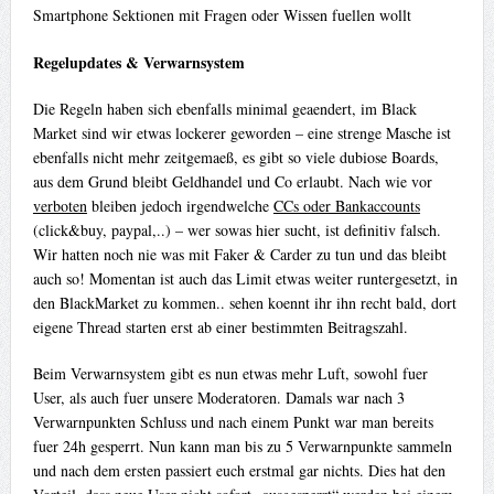
Smartphone Sektionen mit Fragen oder Wissen fuellen wollt
Regelupdates & Verwarnsystem
Die Regeln haben sich ebenfalls minimal geaendert, im Black
Market sind wir etwas lockerer geworden – eine strenge Masche ist
ebenfalls nicht mehr zeitgemaeß, es gibt so viele dubiose Boards,
aus dem Grund bleibt Geldhandel und Co erlaubt. Nach wie vor
verboten
bleiben jedoch irgendwelche
CCs oder Bankaccounts
(click&buy, paypal,..) – wer sowas hier sucht, ist definitiv falsch.
Wir hatten noch nie was mit Faker & Carder zu tun und das bleibt
auch so! Momentan ist auch das Limit etwas weiter runtergesetzt, in
den BlackMarket zu kommen.. sehen koennt ihr ihn recht bald, dort
eigene Thread starten erst ab einer bestimmten Beitragszahl.
Beim Verwarnsystem gibt es nun etwas mehr Luft, sowohl fuer
User, als auch fuer unsere Moderatoren. Damals war nach 3
Verwarnpunkten Schluss und nach einem Punkt war man bereits
fuer 24h gesperrt. Nun kann man bis zu 5 Verwarnpunkte sammeln
und nach dem ersten passiert euch erstmal gar nichts. Dies hat den