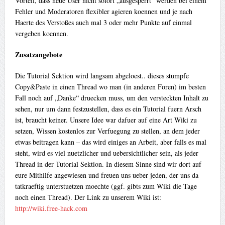
Vorteil, dass neue User nicht sofort „ausgesperrt“ werden bei einem
Fehler und Moderatoren flexibler agieren koennen und je nach
Haerte des Verstoßes auch mal 3 oder mehr Punkte auf einmal
vergeben koennen.
Zusatzangebote
Die Tutorial Sektion wird langsam abgeloest.. dieses stumpfe
Copy&Paste in einen Thread wo man (in anderen Foren) im besten
Fall noch auf „Danke“ druecken muss, um den versteckten Inhalt zu
sehen, nur um dann festzustellen, dass es ein Tutorial fuern Arsch
ist, braucht keiner. Unsere Idee war dafuer auf eine Art Wiki zu
setzen, Wissen kostenlos zur Verfuegung zu stellen, an dem jeder
etwas beitragen kann – das wird einiges an Arbeit, aber falls es mal
steht, wird es viel nuetzlicher und uebersichtlicher sein, als jeder
Thread in der Tutorial Sektion. In diesem Sinne sind wir dort auf
eure Mithilfe angewiesen und freuen uns ueber jeden, der uns da
tatkraeftig unterstuetzen moechte (ggf. gibts zum Wiki die Tage
noch einen Thread). Der Link zu unserem Wiki ist:
http://wiki.free-hack.com