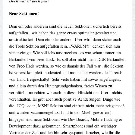
Doch was ist noch neu?
Neue Sektionen
!
Dem ein oder anderem sind die neuen Sektionen sicherlich bereits
aufgefallen.. wir haben das ganze etwas optimaler gestaltet und
umstrukturiert. Dem ein oder anderen User wird dann sicher auch
die Tools Sektion aufgefallen sein. „WARUM?!“ denken sich nun
sicher einige. Wie soll ichs ausdruecken.. es war schon immer ein
Bestandteil von Free-Hack. Es soll aber nicht mehr DER Bestandteil
von Free-Hack werden, so wie es damals der Fall war.. die Sektion
ist vorerst komplett moderated und momentan werden die Threads
von Hand freigeschaltet. Sehr viele haben mit sowas angefangen..
und allein durch den Hintergrundgedanken, freies Wissen zu
vermitteln, moechten wir auch in dieser Hinsicht den Usern nichts
vorenthalten. Es gibt aber auch positive Aenderungen, Dinge wie
die „ICQ“ oder „MSN“ Sektion sind einfach nicht mehr zeitgemaeß
und wurden zusammengefasst (und in den Muell geworfen
)
hingegen sind neue Sektionen wie Dev Boards, Mobile Hacking &
Development dazu gekommen. Smartphones sind ein wichtiger
Vertreter der Zeit und ich bin sehr gespannt darueber, wie ihr die