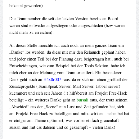
bekannt geworden)
Die Teammember die seit der letzten Version bereits an Board
waren sind entweder aufgestiegen oder ausgeschieden (bzw waren
nicht mehr zu erreichen).
An dieser Stelle moechte ich auch noch an mein ganzes Team ein
„Danke“ los werden, da diese mit mir den Relaunch geplant haben
und jeder einen Teil bei der Planung dazu beigetragen hat.. auch bei
Entscheidungen, wie zum Beispiel bei der Tools Sektion, habe ich
mich eher an der Meinung vom Team orientiert. Ein besonderer
Dank geht noch an
H4x0r007
raus, da er sich um einen großteil der
Zusatzprojekte (TeamSpeak Server, Mail Server, Jabber server)
kuemmert und sich seit Jahren (!) hilfsbereit am Projekt Free-Hack
beteiligt – ein weiteres Danke geht an
bursali
raus, der trotz seinem
„Abschied“ aus der „Scene“ nun Lust und Zeit gefunden hat, sich
am Projekt Free-Hack zu beteiligen und mitzuwirken – nebenbei hat
er einiges am Theme optimiert, was vorher einfach grauenhaft
aussah und mit css dateien und co gekaempft – vielen Dank!