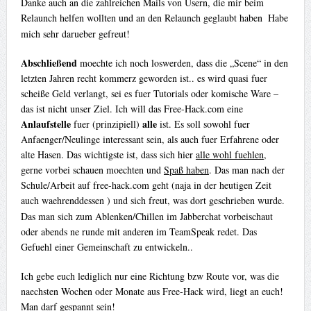
Danke auch an die zahlreichen Mails von Usern, die mir beim
Relaunch helfen wollten und an den Relaunch geglaubt haben
Habe
mich sehr darueber gefreut!
Abschließend
moechte ich noch loswerden, dass die „Scene“ in den
letzten Jahren recht kommerz geworden ist.. es wird quasi fuer
scheiße Geld verlangt, sei es fuer Tutorials oder komische Ware –
das ist nicht unser Ziel. Ich will das Free-Hack.com eine
Anlaufstelle
alle
fuer (prinzipiell)
ist. Es soll sowohl fuer
Anfaenger/Neulinge interessant sein, als auch fuer Erfahrene oder
alte Hasen. Das wichtigste ist, dass sich hier
alle wohl fuehlen
,
gerne vorbei schauen moechten und
Spaß haben
. Das man nach der
Schule/Arbeit auf free-hack.com geht (naja in der heutigen Zeit
auch waehrenddessen
) und sich freut, was dort geschrieben wurde.
Das man sich zum Ablenken/Chillen im Jabberchat vorbeischaut
oder abends ne runde mit anderen im TeamSpeak redet. Das
Gefuehl einer Gemeinschaft zu entwickeln..
Ich gebe euch lediglich nur eine Richtung bzw Route vor, was die
naechsten Wochen oder Monate aus Free-Hack wird, liegt an euch!
Man darf gespannt sein!