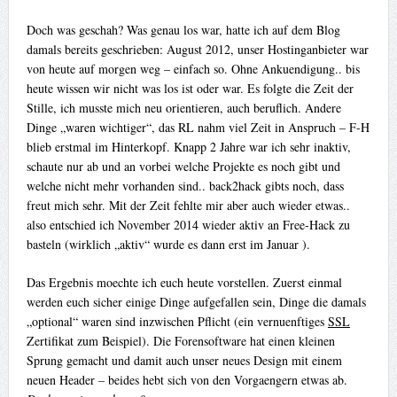
Doch was geschah? Was genau los war, hatte ich auf dem Blog
damals bereits geschrieben: August 2012, unser Hostinganbieter war
von heute auf morgen weg – einfach so. Ohne Ankuendigung.. bis
heute wissen wir nicht was los ist oder war. Es folgte die Zeit der
Stille, ich musste mich neu orientieren, auch beruflich. Andere
Dinge „waren wichtiger“, das RL nahm viel Zeit in Anspruch – F-H
blieb erstmal im Hinterkopf. Knapp 2 Jahre war ich sehr inaktiv,
schaute nur ab und an vorbei welche Projekte es noch gibt und
welche nicht mehr vorhanden sind.. back2hack gibts noch, dass
freut mich sehr. Mit der Zeit fehlte mir aber auch wieder etwas..
also entschied ich November 2014 wieder aktiv an Free-Hack zu
basteln (wirklich „aktiv“ wurde es dann erst im Januar
).
Das Ergebnis moechte ich euch heute vorstellen. Zuerst einmal
werden euch sicher einige Dinge aufgefallen sein, Dinge die damals
„optional“ waren sind inzwischen Pflicht (ein vernuenftiges
SSL
Zertifikat zum Beispiel). Die Forensoftware hat einen kleinen
Sprung gemacht und damit auch unser neues Design mit einem
neuen Header – beides hebt sich von den Vorgaengern etwas ab.