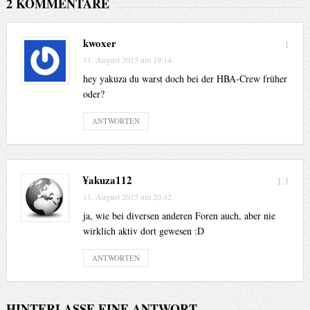
2 KOMMENTARE
kwoxer
1
11. August 2015 um 19:14
hey yakuza du warst doch bei der HBA-Crew früher
oder?
ANTWORTEN
¥akuza112
1.1
11. August 2015 um 20:42
ja, wie bei diversen anderen Foren auch, aber nie
wirklich aktiv dort gewesen :D
ANTWORTEN
HINTERLASSE EINE ANTWORT