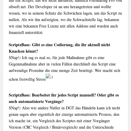
nur ein Scripts, das wir nicht anrühren, nämlich Filesharing Pro von
sibsoft.net. Der Developer ist an uns herangetreten und wollte
wissen, wo in seinem Schutz die Schwächen lagen, um das Script zu
nullen. Als wir ihn aufzeigten, wo die Schwachstelle lag, bekamen
wir eine bekamen Free Lizenz mit allen Addons und wurden auch
finanziell unterstützt.
ScriptzBase:
Gibt es eine Codierung, die ihr aktuell nicht
Knacken könnt?
:
SNap!
Ich sag es mal so, für jede Maßnahme gibt es eine
Gegenmaßnahme aber in vielen Fällen durchläuft das Script eine
aufwendige Prozedur die eine menge Zeit benötigt. Wer macht sich
schon freiwillig Stress
ScriptzBase: Bearbeitet ihr jedes Script manuell? Oder gibt es
auch automatisierte Vorgänge?
:
SNap!
Also wie andere Nuller in DGT das Händeln kann ich nicht
genau sagen aber eigentlich der einzige automatisierte Prozess, den
ich mache ist, ein Vergleich des Scriptes mit einer Vorgänger
Version (CRC Vergleich / Binärvergleich) und die Unterschiede