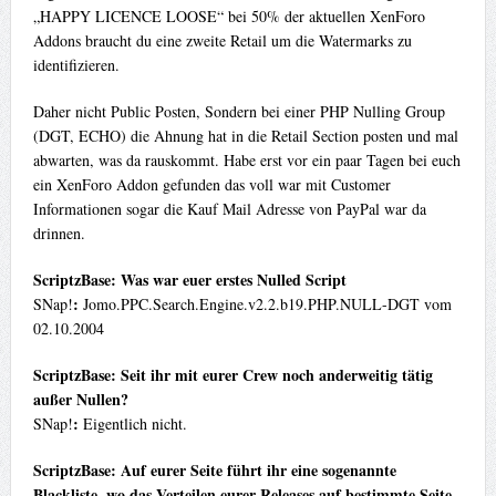
„HAPPY LICENCE LOOSE“ bei 50% der aktuellen XenForo
Addons braucht du eine zweite Retail um die Watermarks zu
identifizieren.
Daher nicht Public Posten, Sondern bei einer PHP Nulling Group
(DGT, ECHO) die Ahnung hat in die Retail Section posten und mal
abwarten, was da rauskommt. Habe erst vor ein paar Tagen bei euch
ein XenForo Addon gefunden das voll war mit Customer
Informationen sogar die Kauf Mail Adresse von PayPal war da
drinnen.
ScriptzBase: Was war euer erstes Nulled Script
:
SNap!
Jomo.PPC.Search.Engine.v2.2.b19.PHP.NULL-DGT vom
02.10.2004
ScriptzBase: Seit ihr mit eurer Crew noch anderweitig tätig
außer Nullen?
:
SNap!
Eigentlich nicht.
ScriptzBase: Auf eurer Seite führt ihr eine sogenannte
Blackliste, wo das Verteilen eurer Releases auf bestimmte Seite