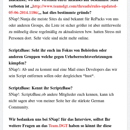
verboten ist „
http://www.teamdgt.com/threads/rules-updated-
05-06-2014.1186/
„, hat dies bestimmte gründe?
SNap!:Nunja die meiste Sites da sind bekannt für RePacks von uns
oder anderen Groups, die Liste ist sicher größer ist aber mittlerweile
zu mühselig diese regelmäßig zu aktualisieren bzw. hatten Stress mit
Personen dort. Sehr viele sind nicht mehr online.
ScriptzBase: Seht ihr euch im Fokus von Behörden oder
anderen Gruppen welche gegen Urheberrechtsverletzungen
kämpfen?
:
SNap!
Ab und zu kommt mal eine Mail eines Developers das wir
sein Script entfernen sollen oder dergleichen *hust*.
ScriptzBase: Kennt ihr ScriptzBase?
SNap!: ScriptzBase,ob andere Mitglieder euch kennen, kann ich
nicht sagen aber von meiner Seite her die stärkste German
Community.
Wir bedanken uns bei SNap! für das Interview, solltet Ihr
weitere Fragen an das
Team.DGT
haben so könnt ihr diese