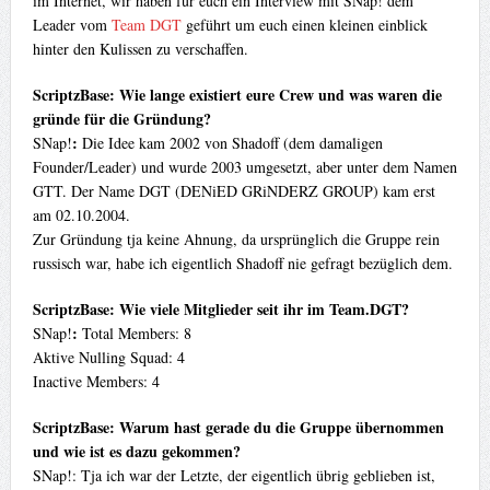
im Internet, wir haben für euch ein Interview mit SNap! dem
Leader vom
Team DGT
geführt um euch einen kleinen einblick
hinter den Kulissen zu verschaffen.
ScriptzBase: Wie lange existiert eure Crew und was waren die
gründe für die Gründung?
:
SNap!
Die Idee kam 2002 von Shadoff (dem damaligen
Founder/Leader) und wurde 2003 umgesetzt, aber unter dem Namen
GTT. Der Name DGT (DENiED GRiNDERZ GROUP) kam erst
am 02.10.2004.
Zur Gründung tja keine Ahnung, da ursprünglich die Gruppe rein
russisch war, habe ich eigentlich Shadoff nie gefragt bezüglich dem.
ScriptzBase: Wie viele Mitglieder seit ihr im Team.DGT?
:
SNap!
Total Members: 8
Aktive Nulling Squad: 4
Inactive Members: 4
ScriptzBase: Warum hast gerade du die Gruppe übernommen
und wie ist es dazu gekommen?
SNap!: Tja ich war der Letzte, der eigentlich übrig geblieben ist,