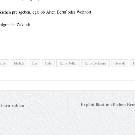
n
Sachen preisgeben, egal ob Alter, Beruf oder Wohnort
olgreiche Zukunft.
ange
Ehrlich
Ein
Elite
Euro Dollar
Euro Exchange
Gewalt
H
Exploit lässt in etlichen B
 Euro zahlen