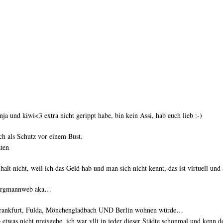
a und kiwi<3 extra nicht gerippt habe, bin kein Assi, hab euch lieb :-)
uch als Schutz vor einem Bust.
ten
halt nicht, weil ich das Geld hab und man sich nicht kennt, das ist virtuell und 
 bergmannweb aka…
in Frankfurt, Fulda, Mönchengladbach UND Berlin wohnen würde…
o etwas nicht preisgebe, ich war vllt in jeder dieser Städte schonmal und kenn 