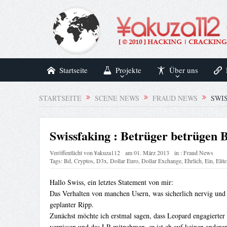
Startseite
Projekte
Über uns
STARTSEITE
SCENE NEWS
FRAUD NEWS
SWI
Swissfaking : Betrüger betrügen 
Veröffentlicht von
¥akuza112
am
01. März 2013
in :
Fraud News
Tags:
Bd
,
Cryptos
,
D3x
,
Dollar Euro
,
Dollar Exchange
,
Ehrlich
,
Ein
,
Elite
Hallo Swiss, ein letztes Statement von mir:
Das Verhalten von manchen Usern, was sicherlich nervig und 
geplanter Ripp.
Zunächst möchte ich erstmal sagen, dass Leopard engagierter 
verpissen und das LR mitnehmen, er ist eh auf keinen andere