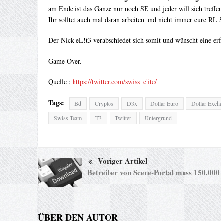
am Ende ist das Ganze nur noch SE und jeder will sich treffe
Ihr solltet auch mal daran arbeiten und nicht immer eure RL 
Der Nick eL!t3 verabschiedet sich somit und wünscht eine erf
Game Over.
Quelle :
https://twitter.com/swiss_elite/
Tags:
Bd
Cryptos
D3x
Dollar Euro
Dollar Exch
Swiss Team
T3
Twitter
Untergrund
Voriger Artikel
Betreiber von Scene-Portal muss 150.000
ÜBER DEN AUTOR