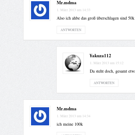
Mr.mdma
1. März 2013 um 14:33
Also ich ahbe das groß überschlagen sind 50
ANTWORTEN
¥akuza112
1. März 2013 um 15:12
Da steht doch, gesamt etw
ANTWORTEN
Mr.mdma
1. März 2013 um 14:34
ich meine 100k