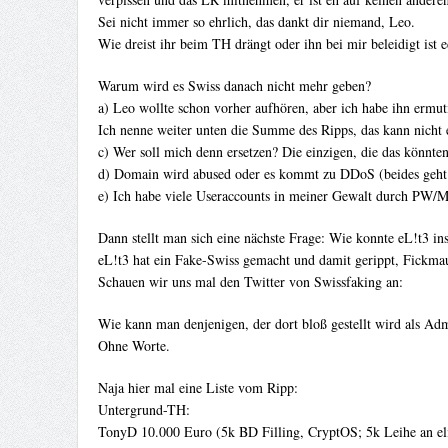
Sei nicht immer so ehrlich, das dankt dir niemand, Leo.
Wie dreist ihr beim TH drängt oder ihn bei mir beleidigt ist 
Warum wird es Swiss danach nicht mehr geben?
a) Leo wollte schon vorher aufhören, aber ich habe ihn ermut
Ich nenne weiter unten die Summe des Ripps, das kann nicht 
c) Wer soll mich denn ersetzen? Die einzigen, die das könn
d) Domain wird abused oder es kommt zu DDoS (beides geht 
e) Ich habe viele Useraccounts in meiner Gewalt durch PW/Mai
Dann stellt man sich eine nächste Frage: Wie konnte eL!t3 
eL!t3 hat ein Fake-Swiss gemacht und damit gerippt, Fickma
Schauen wir uns mal den Twitter von Swissfaking an:
Wie kann man denjenigen, der dort bloß gestellt wird als Adm
Ohne Worte.
Naja hier mal eine Liste vom Ripp:
Untergrund-TH:
TonyD 10.000 Euro (5k BD Filling, CryptOS; 5k Leihe an eli