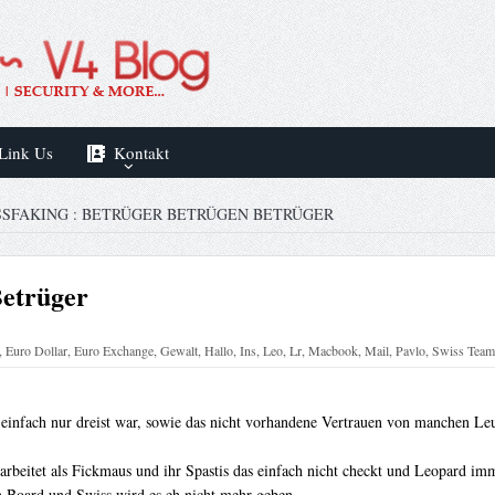
Link Us
Kontakt
SSFAKING : BETRÜGER BETRÜGEN BETRÜGER
Betrüger
,
Euro Dollar
,
Euro Exchange
,
Gewalt
,
Hallo
,
Ins
,
Leo
,
Lr
,
Macbook
,
Mail
,
Pavlo
,
Swiss Team
einfach nur dreist war, sowie das nicht vorhandene Vertrauen von manchen Leu
arbeitet als Fickmaus und ihr Spastis das einfach nicht checkt und Leopard imm
n Board und Swiss wird es eh nicht mehr geben.