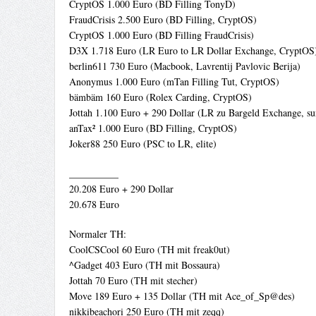
CryptOS 1.000 Euro (BD Filling TonyD)
FraudCrisis 2.500 Euro (BD Filling, CryptOS)
CryptOS 1.000 Euro (BD Filling FraudCrisis)
D3X 1.718 Euro (LR Euro to LR Dollar Exchange, CryptOS
berlin611 730 Euro (Macbook, Lavrentij Pavlovic Berija)
Anonymus 1.000 Euro (mTan Filling Tut, CryptOS)
bämbäm 160 Euro (Rolex Carding, CryptOS)
Jottah 1.100 Euro + 290 Dollar (LR zu Bargeld Exchange, su
anTax² 1.000 Euro (BD Filling, CryptOS)
Joker88 250 Euro (PSC to LR, elite)
__________
20.208 Euro + 290 Dollar
20.678 Euro
Normaler TH:
CoolCSCool 60 Euro (TH mit freak0ut)
^Gadget 403 Euro (TH mit Bossaura)
Jottah 70 Euro (TH mit stecher)
Move 189 Euro + 135 Dollar (TH mit Ace_of_Sp@des)
nikkibeachori 250 Euro (TH mit zeqq)