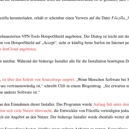
zilla herunterladen, erhält er scheinbar einen Verweis auf die Datei
Filezilla_
efinanzierten VPN-Tools HotspotShield angeboten. Der Dialog ist leicht mit d
ion von HotspotShield auf „Accept“, sieht er künftig beim Surfen im Internet
s JustCloud angeboten
.
nutzbar. Während der bisherige Installer alle für die Installation benötigten D
S,
ist über den Schritt von Sourceforge empört
. „Wenn Menschen Software bei S
are vertrauenswürdig ist,“ schreibt Clift in einem Blogeintrag. „Sie erwarten n
n anderer Software ist.“
n an den Einnahmen dieser Installer. Das Programm wurde
Anfang Juli unter de
ten sich viele Nutzer überrascht
, die Entwickler von Filezilla verteidigten j
ch ein Angebot an den Nutzer. Der bisherige Installer werde ebenfalls weiter al
 bei Sourceforge hosten, künftig einen anderen Anbieter zu nutzen. Sourceforge 