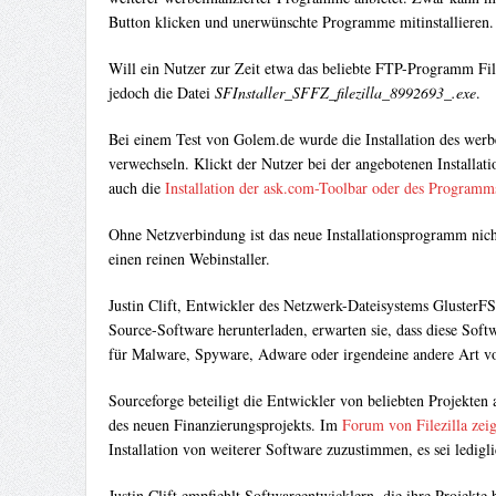
Button klicken und unerwünschte Programme mitinstallieren.
Will ein Nutzer zur Zeit etwa das beliebte FTP-Programm File
jedoch die Datei
SFInstaller_SFFZ_filezilla_8992693_.exe
.
Bei einem Test von Golem.de wurde die Installation des werb
verwechseln. Klickt der Nutzer bei der angebotenen Installat
auch die
Installation der ask.com-Toolbar oder des Programm
Ohne Netzverbindung ist das neue Installationsprogramm nicht 
einen reinen Webinstaller.
Justin Clift, Entwickler des Netzwerk-Dateisystems GlusterF
Source-Software herunterladen, erwarten sie, dass diese Softw
für Malware, Spyware, Adware oder irgendeine andere Art vo
Sourceforge beteiligt die Entwickler von beliebten Projekte
des neuen Finanzierungsprojekts. Im
Forum von Filezilla zeig
Installation von weiterer Software zuzustimmen, es sei ledigli
Justin Clift empfiehlt Softwareentwicklern, die ihre Projekte