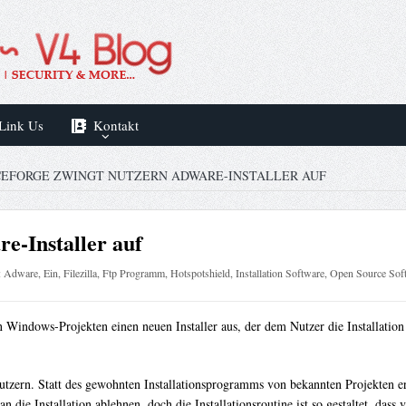
Link Us
Kontakt
EFORGE ZWINGT NUTZERN ADWARE-INSTALLER AUF
e-Installer auf
:
Adware
,
Ein
,
Filezilla
,
Ftp Programm
,
Hotspotshield
,
Installation Software
,
Open Source Sof
en Windows-Projekten einen neuen Installer aus, der dem Nutzer die Installation
tzern. Statt des gewohnten Installationsprogramms von bekannten Projekten erha
die Installation ablehnen, doch die Installationsroutine ist so gestaltet, dass