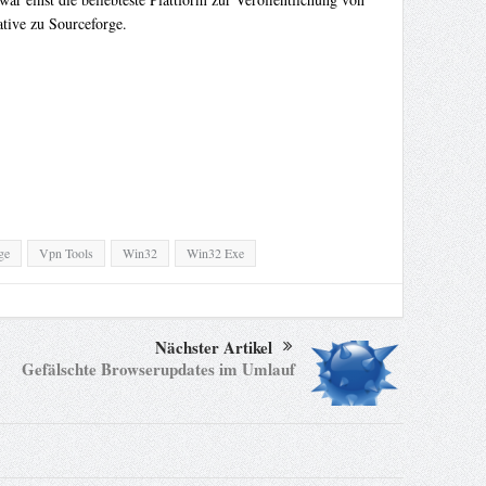
ative zu Sourceforge.
ge
Vpn Tools
Win32
Win32 Exe
Nächster Artikel
Gefälschte Browserupdates im Umlauf