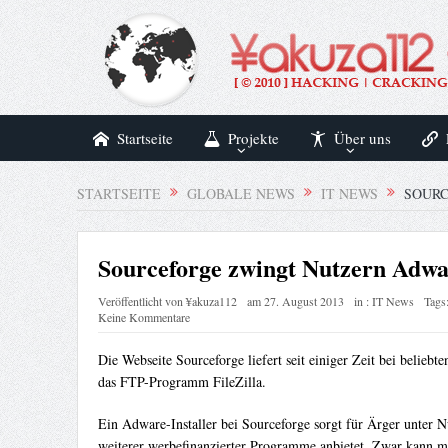
Startseite
Projekte
Über uns
STARTSEITE
GLOBALE NEWS
IT NEWS
SOURC
Sourceforge zwingt Nutzern Adwar
Veröffentlicht von
¥akuza112
am
27. August 2013
in :
IT News
Tags
Keine Kommentare
Die Webseite Sourceforge liefert seit einiger Zeit bei beliebt
das FTP-Programm FileZilla.
Ein Adware-Installer bei Sourceforge sorgt für Ärger unter Nu
weiterer werbefinanzierter Programme anbietet. Zwar kann man 