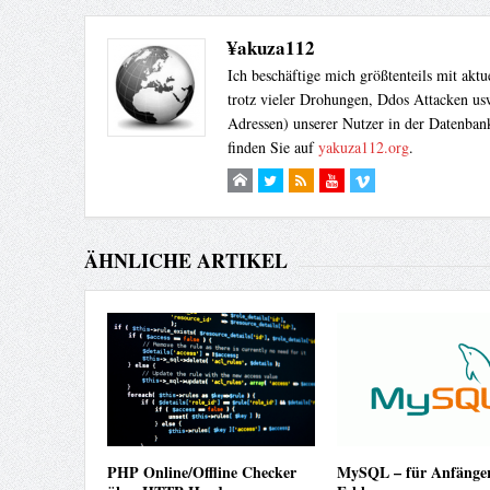
¥akuza112
Ich beschäftige mich größtenteils mit akt
trotz vieler Drohungen, Ddos Attacken usw
Adressen) unserer Nutzer in der Datenbank
finden Sie auf
yakuza112.org
.
ÄHNLICHE ARTIKEL
PHP Online/Offline Checker
MySQL – für Anfänger