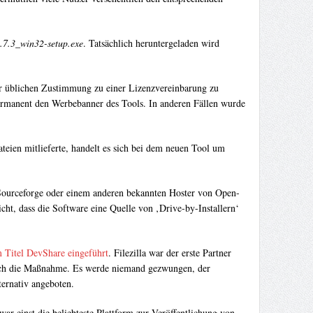
3.7.3_win32-setup.exe
. Tatsächlich heruntergeladen wird
er üblichen Zustimmung zu einer Lizenzvereinbarung zu
 permanent den Werbebanner des Tools. In anderen Fällen wurde
ateien mitlieferte, handelt es sich bei dem neuen Tool um
ourceforge oder einem anderen bekannten Hoster von Open-
icht, dass die Software eine Quelle von ‚Drive-by-Installern‘
m Titel DevShare eingeführt
. Filezilla war der erste Partner
edoch die Maßnahme. Es werde niemand gezwungen, der
ternativ angeboten.
war einst die beliebteste Plattform zur Veröffentlichung von