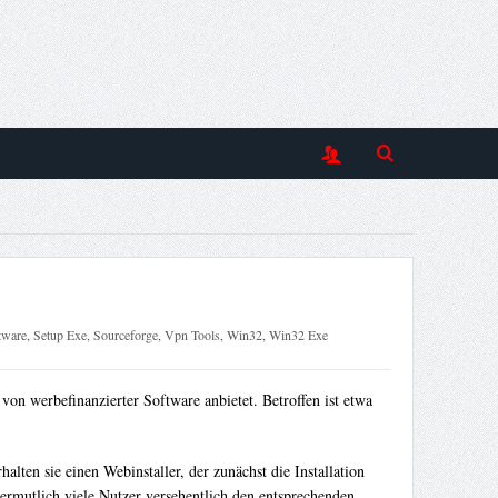
tware
,
Setup Exe
,
Sourceforge
,
Vpn Tools
,
Win32
,
Win32 Exe
 von werbefinanzierter Software anbietet. Betroffen ist etwa
lten sie einen Webinstaller, der zunächst die Installation
 vermutlich viele Nutzer versehentlich den entsprechenden