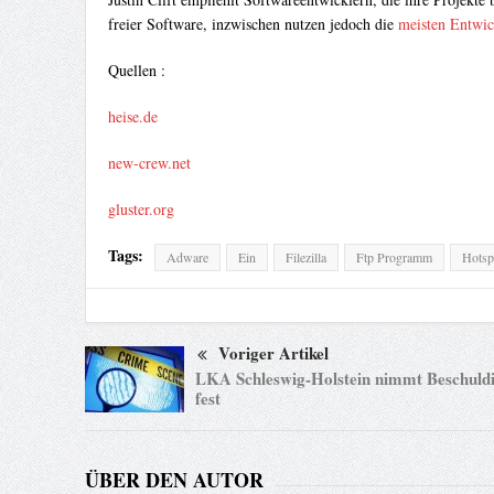
freier Software, inzwischen nutzen jedoch die
meisten Entwic
Quellen :
heise.de
new-crew.net
gluster.org
Tags:
Adware
Ein
Filezilla
Ftp Programm
Hotsp
Voriger Artikel
LKA Schleswig-Holstein nimmt Beschuldi
fest
ÜBER DEN AUTOR