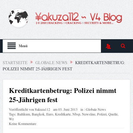
Menü
STARTSEITE
GLOBALE NEWS
KREDITKARTENBETRUG:
POLIZEI NIMMT 25-JÄHRIGEN FEST
Kreditkartenbetrug: Polizei nimmt
25-Jährigen fest
Veröffentlicht von
¥akuza112
am
03. Juni 2013
in :
Globale News
Tags:
Baltikum
,
Bangkok
,
Euro
,
Kreditkarte
,
Nbsp
,
Newsline
,
Polizei
,
Quelle
,
Wz
Keine Kommentare