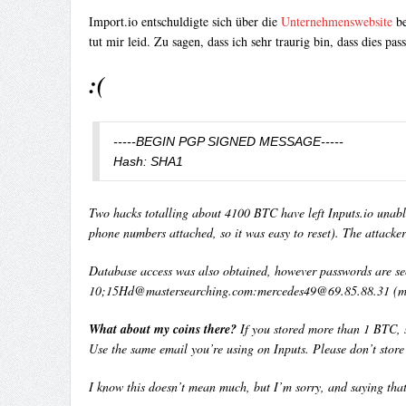
Import.io entschuldigte sich über die
Unternehmenswebsite
be
tut mir leid. Zu sagen, dass ich sehr traurig bin, dass dies pass
:(
-----BEGIN PGP SIGNED MESSAGE-----

Hash: SHA1
Two hacks totalling about 4100 BTC have left Inputs.io unabl
phone numbers attached, so it was easy to reset). The attacker
Database access was also obtained, however passwords are sec
10;
15Hd@mastersearching.com
:
mercedes49@69.85.88.31
(mo
What about my coins there?
If you stored more than 1 BTC, 
Use the same email you’re using on Inputs. Please don’t store B
I know this doesn’t mean much, but I’m sorry, and saying that