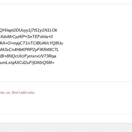
/iapt2DUuyy1j7t51y1N1LOk

cXdvMrCyzKP+SnTEFshIa+0

KA+O+mjqCT1nTCtBUAVcYQ8Uu

fA3xCn4HbKPRP2yFIKR49C7L

BI+8NQcUIcIFymxrxUV73Rqa

umLx/qAXCd2uF/jG6fzQ5M=

ons, etc. Don’t add coins.