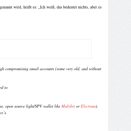
enannt wird, heißt es: „Ich weiß, das bedeutet nichts, aber es
ough compromising email accounts (some very old, and without
ed to
ine, open source light/SPV wallet like
Multibit
or
Electrum
).
ce’s.