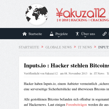
Startseite
Projekte
Über uns
STARTSEITE
GLOBALE NEWS
IT NEWS
INPUT
Inputs.io : Hacker stehlen Bitcoi
Veröffentlicht von
¥akuza112
am
08. November 2013
in :
IT News
T
Hacker haben Inputs.io, einem Anbieter vermeintlich „sicher
eine serverseitige Sicherheitslücke und überwiesen Bitcoins 
Alle gestohlenen Bitcoins befanden sich offenbar in sogenann
auf Hackernews. Laut einigen
Forenbeiträgen
werden die aus 