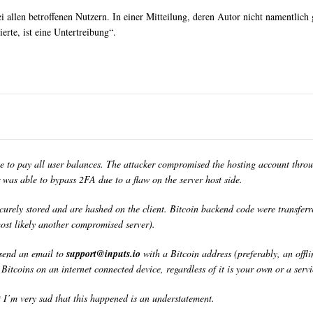
i allen betroffenen Nutzern. In einer Mitteilung, deren Autor nicht namentlich g
ierte, ist eine Untertreibung“.
e to pay all user balances. The attacker compromised the hosting account thr
 was able to bypass 2FA due to a flaw on the server host side.
urely stored and are hashed on the client. Bitcoin backend code were transferr
st likely another compromised server).
send an email to
support@inputs.io
with a Bitcoin address (preferably, an offl
itcoins on an internet connected device, regardless of it is your own or a servi
 I’m very sad that this happened is an understatement.