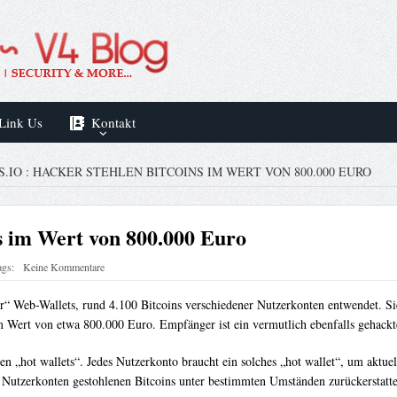
Link Us
Kontakt
S.IO : HACKER STEHLEN BITCOINS IM WERT VON 800.000 EURO
ns im Wert von 800.000 Euro
ags:
Keine Kommentare
er“ Web-Wallets, rund 4.100 Bitcoins verschiedener Nutzerkonten entwendet. S
im Wert von etwa 800.000 Euro. Empfänger ist ein vermutlich ebenfalls gehackte
ten „hot wallets“. Jedes Nutzerkonto braucht ein solches „hot wallet“, um akt
Nutzerkonten gestohlenen Bitcoins unter bestimmten Umständen zurückerstattet. 