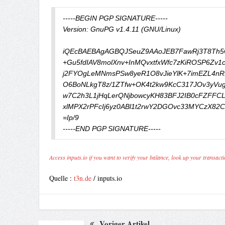
-----BEGIN PGP SIGNATURE-----

Version: GnuPG v1.4.11 (GNU/Linux)

iQEcBAEBAgAGBQJSeuZ9AAoJEB7FawRj3T8Th5QH
+Gu5fdIAV8molXnv+InMQvxtfxWfc7zKiROSP6Zv1
j2FYOgLeMNmsPSw8yeR1O8vJieYlK+7imEZL4nR
O6BoNLkgT8z/1ZTfw+OK4t2kw9KcC317JOv3yVug
w7C2h3L1jHqLerQNjbowcyKH83BFJ2IB0cFZFFCL
xlMPX2rPFcIj6yz0ABl1t2rwY2DGOvc33MYCzX82C
=Ip/9

Access inputs.io if you want to verify your balance, look up your transacti
Quelle :
t3n.de
/ inputs.io
Voriger Artikel