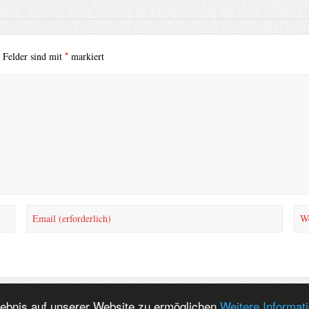
*
e Felder sind mit
markiert
lebnis auf unserer Website zu ermöglichen
Weitere Informat