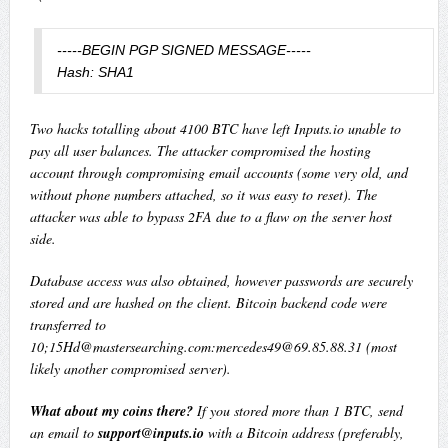
-----BEGIN PGP SIGNED MESSAGE-----

Hash: SHA1
Two hacks totalling about 4100 BTC have left Inputs.io unable to
pay all user balances. The attacker compromised the hosting
account through compromising email accounts (some very old, and
without phone numbers attached, so it was easy to reset). The
attacker was able to bypass 2FA due to a flaw on the server host
side.
Database access was also obtained, however passwords are securely
stored and are hashed on the client. Bitcoin backend code were
transferred to
10;
15Hd@mastersearching.com
:
mercedes49@69.85.88.31
(most
likely another compromised server).
What about my coins there?
If you stored more than 1 BTC, send
an email to
support@inputs.io
with a Bitcoin address (preferably,