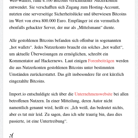
Web-Wallets, rund 4.100 Bitcoins verschiedener Nutzerkonten
entwendet. Sie verschafften sich Zugang zum Hosting-Account,
nutzten eine serverseitige Sicherheitslücke und überwiesen Bitcoins
im Wert von etwa 800.000 Euro. Empfänger ist ein vermutlich
ebenfalls gehackter Server, der nur als „Mittelsmann“ diente.
Alle gestohlenen Bitcoins befanden sich offenbar in sogenannten
„hot wallets“. Jedes Nutzerkonto braucht ein solches „hot wallet“,
um aktuelle Überweisungen zu ermöglichen, schreibt ein
Kommentator auf Hackernews. Laut einigen
Forenbeiträgen
werden
die aus Nutzerkonten gestohlenen Bitcoins unter bestimmten
Umständen zurückerstattet. Das gilt insbesondere für erst kürzlich
eingezahlte Bitcoins.
Import.io entschuldigte sich über die
Unternehmenswebsite
bei allen
betroffenen Nutzern. In einer Mitteilung, deren Autor nicht
namentlich genannt wird, heißt es: „Ich weiß, das bedeutet nichts,
aber es tut mir leid. Zu sagen, dass ich sehr traurig bin, dass dies
passierte, ist eine Untertreibung“.
:(