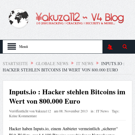
Menü
STARTSEITE
GLOBALE NEWS
IT NEWS
INPUTS.IO :
HACKER STEHLEN BITCOINS IM WERT VON 800.000 EURO
Inputs.io : Hacker stehlen Bitcoins im
Wert von 800.000 Euro
Veröffentlicht von
¥akuza112
am
08. November 2013
in :
IT News
Tags:
Keine Kommentare
Hacker haben Inputs.io, einem Anbieter vermeintlich „sicherer“