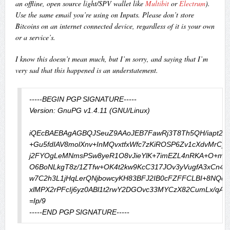
an offline, open source light/SPV wallet like
Multibit
or
Electrum
).
Use the same email you’re using on Inputs. Please don’t store
Bitcoins on an internet connected device, regardless of it is your own
or a service’s.
I know this doesn’t mean much, but I’m sorry, and saying that I’m
very sad that this happened is an understatement.
-----BEGIN PGP SIGNATURE-----

Version: GnuPG v1.4.11 (GNU/Linux)

iQEcBAEBAgAGBQJSeuZ9AAoJEB7FawRj3T8Th5QH/iapt2DUu
+Gu5fdIAV8molXnv+InMQvxtfxWfc7zKiROSP6Zv1cXdvMrCyz
j2FYOgLeMNmsPSw8yeR1O8vJieYlK+7imEZL4nRKA+O+mjq
O6BoNLkgT8z/1ZTfw+OK4t2kw9KcC317JOv3yVugfA3xCn4H
w7C2h3L1jHqLerQNjbowcyKH83BFJ2IB0cFZFFCLBI+8NQcUI
xlMPX2rPFcIj6yz0ABl1t2rwY2DGOvc33MYCzX82CumLx/qAXC
=Ip/9
