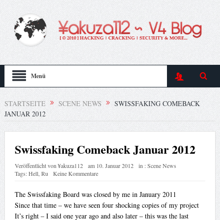
Menü
STARTSEITE
SCENE NEWS
SWISSFAKING COMEBACK
JANUAR 2012
Swissfaking Comeback Januar 2012
Veröffentlicht von
¥akuza112
am
10. Januar 2012
in :
Scene News
Tags:
Hell
,
Ru
Keine Kommentare
The Swissfaking Board was closed by me in January 2011
Since that time – we have seen four shocking copies of my project
It’s right – I said one year ago and also later – this was the last