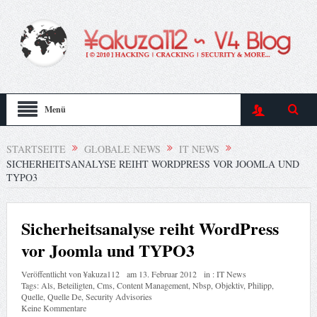
Menü
STARTSEITE
GLOBALE NEWS
IT NEWS
SICHERHEITSANALYSE REIHT WORDPRESS VOR JOOMLA UND
TYPO3
Sicherheitsanalyse reiht WordPress
vor Joomla und TYPO3
Veröffentlicht von
¥akuza112
am
13. Februar 2012
in :
IT News
Tags:
Als
,
Beteiligten
,
Cms
,
Content Management
,
Nbsp
,
Objektiv
,
Philipp
,
Quelle
,
Quelle De
,
Security Advisories
Keine Kommentare