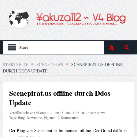
Menü
STARTSEITE
SCENE NEWS
SCENEPIRAT.US OFFLINE
DURCH DDOS UPDATE
Scenepirat.us offline durch Ddos
Update
Veröffentlicht von
¥akuza112
am
15. Juli 2012
in :
Scene News
Tags:
Blog
,
Downtime
,
Eigener
2 Kommentare
Der Blog von Scenepirat ist im moment offline. Der Grund dafür ist