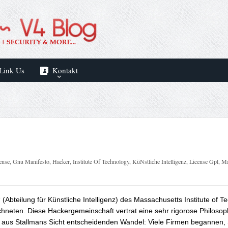
Link Us
Kontakt
ense
,
Gnu Manifesto
,
Hacker
,
Institute Of Technology
,
KüNstliche Intelligenz
,
License Gpl
,
Ma
 (Abteilung für Künstliche Intelligenz) des Massachusetts Institute o
chneten. Diese Hackergemeinschaft vertrat eine sehr rigorose Philosop
 aus Stallmans Sicht entscheidenden Wandel: Viele Firmen begannen, S