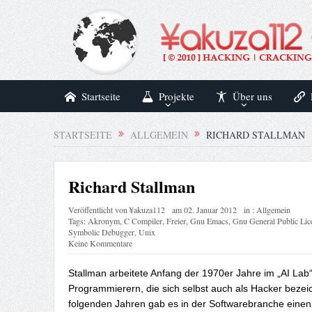
Startseite
Projekte
Über uns
STARTSEITE
ALLGEMEIN
RICHARD STALLMAN
Richard Stallman
Veröffentlicht von
¥akuza112
am
02. Januar 2012
in :
Allgemein
Tags:
Akronym
,
C Compiler
,
Freier
,
Gnu Emacs
,
Gnu General Public Lic
Symbolic Debugger
,
Unix
Keine Kommentare
Stallman arbeitete Anfang der 1970er Jahre im „AI Lab“
Programmierern, die sich selbst auch als Hacker bezei
folgenden Jahren gab es in der Softwarebranche einen