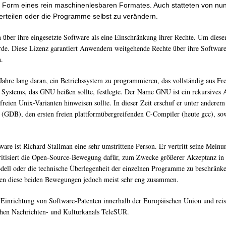
n Form eines rein maschinenlesbaren Formates. Auch statteten von nun 
rteilen oder die Programme selbst zu verändern.
 über ihre eingesetzte Software als eine Einschränkung ihrer Rechte. Um diese
Diese Lizenz garantiert Anwendern weitgehende Rechte über ihre Software und
.
ahre lang daran, ein Betriebssystem zu programmieren, das vollständig aus Fre
 Systems, das GNU heißen sollte, festlegte. Der Name GNU ist ein rekursives 
nfreien Unix-Varianten hinweisen sollte. In dieser Zeit erschuf er unter ander
GDB), den ersten freien plattformübergreifenden C-Compiler (heute gcc), so
are ist Richard Stallman eine sehr umstrittene Person. Er vertritt seine Meinu
isiert die Open-Source-Bewegung dafür, zum Zwecke größerer Akzeptanz in de
odell oder die technische Überlegenheit der einzelnen Programme zu beschränk
eiten diese beiden Bewegungen jedoch meist sehr eng zusammen.
ie Einrichtung von Software-Patenten innerhalb der Europäischen Union und rei
chen Nachrichten- und Kulturkanals TeleSUR.