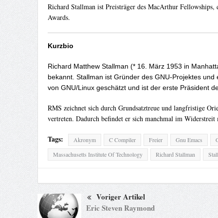
Richard Stallman ist Preisträger des MacArthur Fellowship
Awards.
Kurzbio
Richard Matthew Stallman (* 16. März 1953 in Manhattan
bekannt. Stallman ist Gründer des GNU-Projektes und ei
von GNU/Linux geschätzt und ist der erste Präsident d
RMS zeichnet sich durch Grundsatztreue und langfristige Orie
vertreten. Dadurch befindet er sich manchmal im Widerstreit
Tags:
Akronym
C Compiler
Freier
Gnu Emacs
G
Massachusetts Institute Of Technology
Richard Stallman
Stal
Voriger Artikel
Eric Steven Raymond