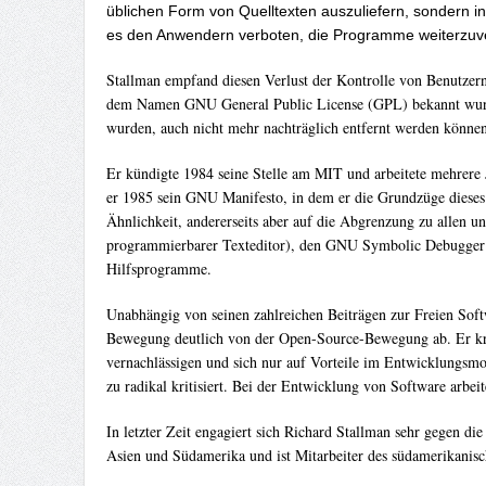
üblichen Form von Quelltexten auszuliefern, sondern i
es den Anwendern verboten, die Programme weiterzuve
Stallman empfand diesen Verlust der Kontrolle von Benutzern
dem Namen GNU General Public License (GPL) bekannt wurde. 
wurden, auch nicht mehr nachträglich entfernt werden können
Er kündigte 1984 seine Stelle am MIT und arbeitete mehrere J
er 1985 sein GNU Manifesto, in dem er die Grundzüge dieses
Ähnlichkeit, andererseits aber auf die Abgrenzung zu allen u
programmierbarer Texteditor), den GNU Symbolic Debugger (
Hilfsprogramme.
Unabhängig von seinen zahlreichen Beiträgen zur Freien Softw
Bewegung deutlich von der Open-Source-Bewegung ab. Er krit
vernachlässigen und sich nur auf Vorteile im Entwicklungsm
zu radikal kritisiert. Bei der Entwicklung von Software arb
In letzter Zeit engagiert sich Richard Stallman sehr gegen d
Asien und Südamerika und ist Mitarbeiter des südamerikanis