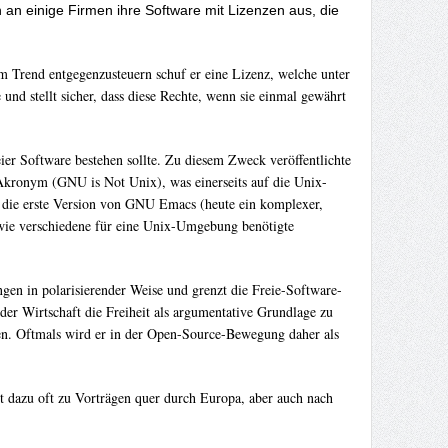
an einige Firmen ihre Software mit Lizenzen aus, die
m Trend entgegenzusteuern schuf er eine Lizenz, welche unter
 stellt sicher, dass diese Rechte, wenn sie einmal gewährt
ier Software bestehen sollte. Zu diesem Zweck veröffentlichte
Akronym (GNU is Not Unix), was einerseits auf die Unix-
em die erste Version von GNU Emacs (heute ein komplexer,
wie verschiedene für eine Unix-Umgebung benötigte
ngen in polarisierender Weise und grenzt die Freie-Software-
r Wirtschaft die Freiheit als argumentative Grundlage zu
en. Oftmals wird er in der Open-Source-Bewegung daher als
st dazu oft zu Vorträgen quer durch Europa, aber auch nach