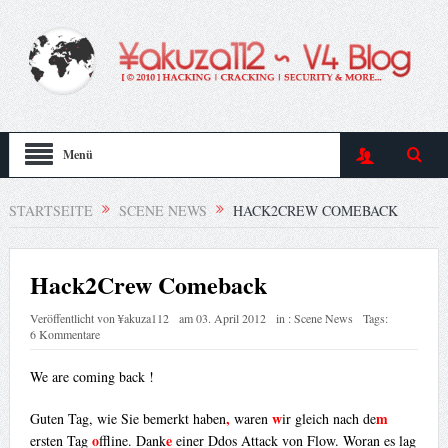
Menü
STARTSEITE
SCENE NEWS
HACK2CREW COMEBACK
Hack2Crew Comeback
Veröffentlicht von
¥akuza112
am
03. April 2012
in :
Scene News
Tags:
6 Kommentare
We are coming back !
,
w
m
Guten Tag, wie Sie bemerkt haben
waren
ir gleich nach de
o
e
ersten Tag
ffline. Dank
einer Ddos Attack von Flow. Woran es lag