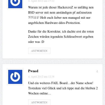
3. April 2012 um 17:12
Warum ist jede dieser HackercreZ so unfähig nen
BSD server mit nem anständigen pf aufzusetzen
?!?!111! Holt euch lieber nen managed mit ner
angeblichen Hardware-ddos-Protection.
Danke für die Korrektur, ich dachte erst die roten
Zeichen würden irgendein Schlüsselwort ergeben
oder was :D
ANTWORTEN
Pwned
4
4. April 2012 um 12:38
Und ein weiteres FAIL Board…der Name schon!
Trotzdem viel Glück und ich tippe mal die bleiben 2
Wochen online…
ANTWORTEN