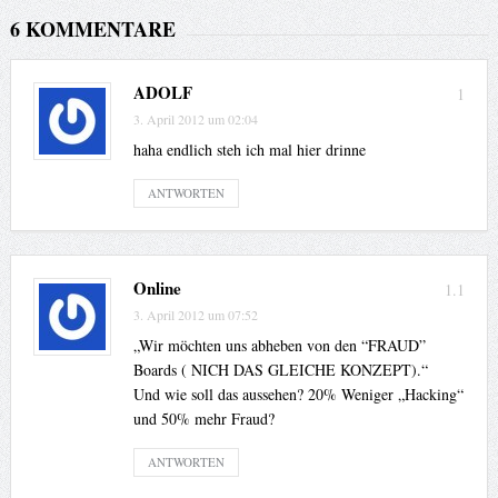
6 KOMMENTARE
ADOLF
1
3. April 2012 um 02:04
haha endlich steh ich mal hier drinne
ANTWORTEN
Online
1.1
3. April 2012 um 07:52
„Wir möchten uns abheben von den “FRAUD”
Boards ( NICH DAS GLEICHE KONZEPT).“
Und wie soll das aussehen? 20% Weniger „Hacking“
und 50% mehr Fraud?
ANTWORTEN