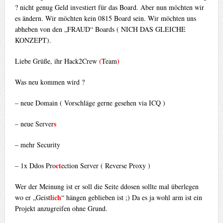
? nicht genug Geld investiert für das Board. Aber nun möchten wir
es ändern. Wir möchten kein 0815 Board sein. Wir möchten uns
abheben von den „FRAUD“ Boards ( NICH DAS GLEICHE
KONZEPT).
(
)
Liebe Grüße, ihr Hack2Crew
Team
Was neu kommen wird ?
– neue Domain ( Vorschläge gerne gesehen via ICQ )
s
– neue Server
– mehr Security
ct
– 1x Ddos Pro
ection Server ( Reverse Proxy )
Wer der Meinung ist er soll die Seite ddosen sollte mal überlegen
l
ch
wo er „Geist
i
“ hängen geblieben ist ;) Da es ja wohl arm ist ein
Projekt anzugreifen ohne Grund.