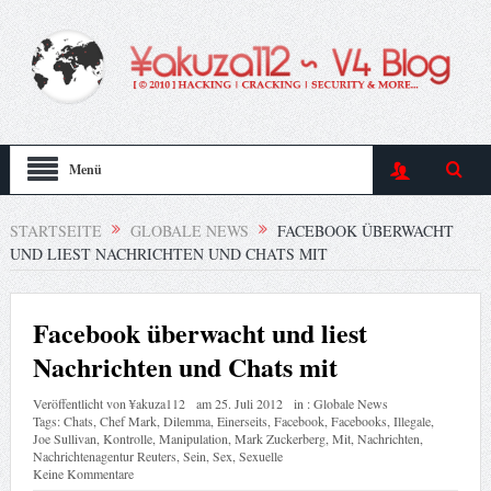
Menü
STARTSEITE
GLOBALE NEWS
FACEBOOK ÜBERWACHT
UND LIEST NACHRICHTEN UND CHATS MIT
Facebook überwacht und liest
Nachrichten und Chats mit
Veröffentlicht von
¥akuza112
am
25. Juli 2012
in :
Globale News
Tags:
Chats
,
Chef Mark
,
Dilemma
,
Einerseits
,
Facebook
,
Facebooks
,
Illegale
,
Joe Sullivan
,
Kontrolle
,
Manipulation
,
Mark Zuckerberg
,
Mit
,
Nachrichten
,
Nachrichtenagentur Reuters
,
Sein
,
Sex
,
Sexuelle
Keine Kommentare