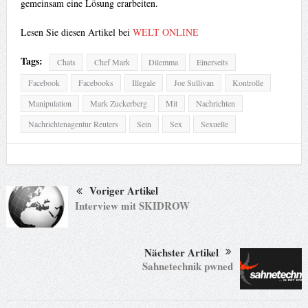
gemeinsam eine Lösung erarbeiten.
Lesen Sie diesen Artikel bei
WELT ONLINE
Tags:
Chats
Chef Mark
Dilemma
Einerseits
Facebook
Facebooks
Illegale
Joe Sullivan
Kontrolle
Manipulation
Mark Zuckerberg
Mit
Nachrichten
Nachrichtenagentur Reuters
Sein
Sex
Sexuelle
Voriger Artikel
Interview mit SKIDROW
Nächster Artikel
Sahnetechnik pwned