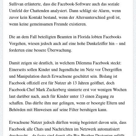
Sullivan erläuterte, dass die Facebook-Software auch das soziale
Umfeld der Chattenden analysiert. Dann schlägt sie Alarm, wenn
zuvor kein Kontakt bestand, wenn der Altersunterschied groß ist,
wenn keine gemeinsamen Freunde existieren.
Die an dem Fall beteiligten Beamten in Florida lobten Facebooks
Vorgehen, wiesen jedoch auch auf eine hohe Dunkelziffer hin – und
forderten eine bessere Überwachung.
Damit zeigen sie deutlich, in welchem Dilemma Facebook steckt:
Einerseits sollen Kinder und Jugendliche im Netz vor Übergriffen
und Manipulation durch Erwachsene geschützt sein. Bislang ist
Facebook offiziell erst für Nutzer ab 13 Jahren geöffnet, doch
Facebook-Chef Mark Zuckerberg sinnierte erst vor wenigen Wochen
laut darüber nach, auch für Kinder unter 13 einen Zugang zu
schaffen. Das dürfte ihm nur gelingen, wenn er besorgte Eltern und
Behörden mit Hinweisen auf seine Filter beruhigen kann.
Erwachsene Nutzer jedoch dürften wenig begeistert davon sein, dass
Facebook alle Chats und Nachrichten im Netzwerk automatisiert
durchsucht – de facto sind damit alle Big-Brother-Dystopien erfüllt.