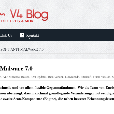
Link Us
Kontakt
SOFT ANTI-MALWARE 7.0
-Malware 7.0
s
,
Anti Malware
,
Bestes
,
Beta Updates
,
Beta Version
,
Downloads
,
Emsisoft
,
Finale Version
,
S
hnelle und vor allem flexible Gegenmaßnahmen. Wir als Team von Emsiso
avon überzeugt, dass manchmal grundlegende Veränderungen notwendig sin
ue zweite Scan-Komponente (Engine), die neben besserer Erkennungsleistu