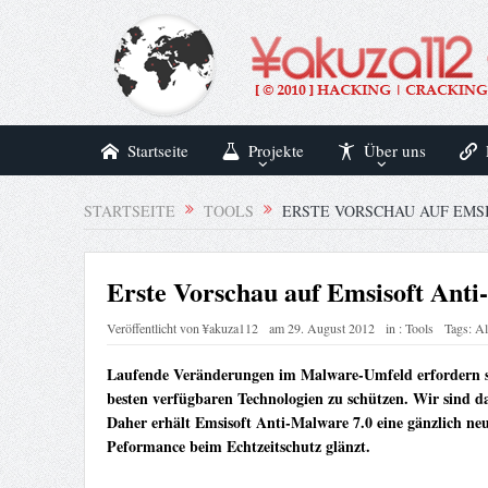
Startseite
Projekte
Über uns
STARTSEITE
TOOLS
ERSTE VORSCHAU AUF EMSI
Erste Vorschau auf Emsisoft Anti
Veröffentlicht von
¥akuza112
am
29. August 2012
in :
Tools
Tags:
Al
Laufende Veränderungen im Malware-Umfeld erfordern sc
besten verfügbaren Technologien zu schützen. Wir sind d
Daher erhält Emsisoft Anti-Malware 7.0 eine gänzlich ne
Peformance beim Echtzeitschutz glänzt.