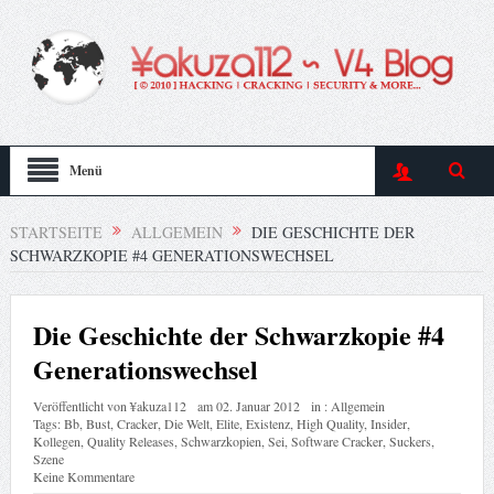
Menü
STARTSEITE
ALLGEMEIN
DIE GESCHICHTE DER
SCHWARZKOPIE #4 GENERATIONSWECHSEL
Die Geschichte der Schwarzkopie #4
Generationswechsel
Veröffentlicht von
¥akuza112
am
02. Januar 2012
in :
Allgemein
Tags:
Bb
,
Bust
,
Cracker
,
Die Welt
,
Elite
,
Existenz
,
High Quality
,
Insider
,
Kollegen
,
Quality Releases
,
Schwarzkopien
,
Sei
,
Software Cracker
,
Suckers
,
Szene
Keine Kommentare