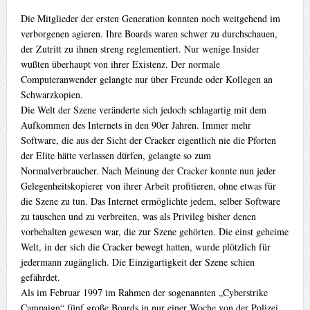
Die Mitglieder der ersten Generation konnten noch weitgehend im
verborgenen agieren. Ihre Boards waren schwer zu durchschauen,
der Zutritt zu ihnen streng reglementiert. Nur wenige Insider
wußten überhaupt von ihrer Existenz. Der normale
Computeranwender gelangte nur über Freunde oder Kollegen an
Schwarzkopien.
Die Welt der Szene veränderte sich jedoch schlagartig mit dem
Aufkommen des Internets in den 90er Jahren. Immer mehr
Software, die aus der Sicht der Cracker eigentlich nie die Pforten
der Elite hätte verlassen dürfen, gelangte so zum
Normalverbraucher. Nach Meinung der Cracker konnte nun jeder
Gelegenheitskopierer von ihrer Arbeit profitieren, ohne etwas für
die Szene zu tun. Das Internet ermöglichte jedem, selber Software
zu tauschen und zu verbreiten, was als Privileg bisher denen
vorbehalten gewesen war, die zur Szene gehörten. Die einst geheime
Welt, in der sich die Cracker bewegt hatten, wurde plötzlich für
jedermann zugänglich. Die Einzigartigkeit der Szene schien
gefährdet.
Als im Februar 1997 im Rahmen der sogenannten „Cyberstrike
Campaign“ fünf große Boards in nur einer Woche von der Polizei