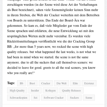
zerschlagen wurden (in der Szene wird diese Art der Verhaftungen
als Bust bezeichnet), sahen viele Szenemitglieder keinen Sinn mehr
in ihrem Streben, die Welt der Cracker weiterhin mit dem Betreiben
von Boards zu unterstützen. Das Ende der Board-Ära war
gekommen. So kam es, daß viele Mitglieder gar vom Ende der
Szene sprachen und erklärten, die neue Entwicklung sei mit den
ursprünglichen Werten nicht mehr vereinbar. Es wurden viele
Rücktrittsmitteilungen veröffentlicht wie die der Cracking Group
BB: „for more than 5 years now, we rocked the scene with high
quality releases. but what happened the last weeks, is not what we
had been in mind when we started. the scene is not the same
anymore. due to all the suckers that call themselves sceners: we
decided to leave for good. greets to all the real sceners, you know
who you really are!“
Tags:
Bb
Bust
Cracker
Die Welt
Elite
Existenz
High Quality
Insider
Kollegen
Quality Releases
Schwarzkopien
Sei
Software Cracker
Suckers
Szene