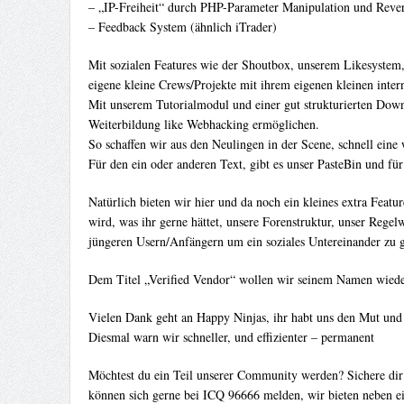
– „IP-Freiheit“ durch PHP-Parameter Manipulation und Reve
– Feedback System (ähnlich iTrader)
Mit sozialen Features wie der Shoutbox, unserem Likesystem
eigene kleine Crews/Projekte mit ihrem eigenen kleinen inte
Mit unserem Tutorialmodul und einer gut strukturierten Down
Weiterbildung like Webhacking ermöglichen.
So schaffen wir aus den Neulingen in der Scene, schnell eine
Für den ein oder anderen Text, gibt es unser PasteBin und fü
Natürlich bieten wir hier und da noch ein kleines extra Feat
wird, was ihr gerne hättet, unsere Forenstruktur, unser Reg
jüngeren Usern/Anfängern um ein soziales Untereinander zu g
Dem Titel „Verified Vendor“ wollen wir seinem Namen wieder 
Vielen Dank geht an Happy Ninjas, ihr habt uns den Mut und 
Diesmal warn wir schneller, und effizienter – permanent
Möchtest du ein Teil unserer Community werden? Sichere dir 
können sich gerne bei ICQ 96666 melden, wir bieten neben e