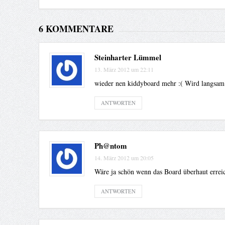
6 KOMMENTARE
Steinharter Lümmel
13. März 2012 um 22:11
wieder nen kiddyboard mehr :( Wird langsam n
ANTWORTEN
Ph@ntom
14. März 2012 um 20:05
Wäre ja schön wenn das Board überhaut erreic
ANTWORTEN