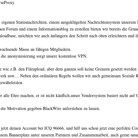
rseProxy
, eigenen Statusnachrichten, einem ausgeklügelten Nachrichtensystem unserem
rnen Forum und einem Informationsblog zu erstellen bieten wir bereits die Gru
loadbase, möchten wir auch änfängern den Schritt nach oben erleichtern und ih
 wachsende Masse an fähigen Mitgliedern.
r die anonymisierung sorgt unsere kostenlose VPN.
ure wie z.B. den Fileupload, aber dem ganzen soll keine Grenzen gesetzt werde
elwerk usw… Neben den ordiniären Regeln wollen wir auch gemeinsam Soziale R
ewährleisten.
alle Ehre machen, er ist nicht käuflich,unser Vendorsystem basiert nicht au
die Motivation gegeben BlackWire auferstehen zu lassen.
jetzt deinen Account bei ICQ 96666, und hilf uns schon jetzt eine perfekte C
inem Bannerplatz unter unseren Partnern und Zusammenarbeit, auch gerne unse