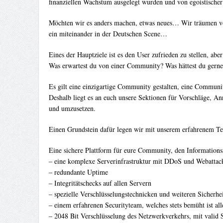
finanziellen Wachstum ausgelegt wurden und von egoistischer
Möchten wir es anders machen, etwas neues… Wir träumen v
ein miteinander in der Deutschen Scene…
Eines der Hauptziele ist es den User zufrieden zu stellen, a
Was erwartest du von einer Community? Was hättest du gerne
Es gilt eine einzigartige Community gestalten, eine Commun
Deshalb liegt es an euch unsere Sektionen für Vorschläge, A
und umzusetzen.
Einen Grundstein dafür legen wir mit unserem erfahrenem T
Eine sichere Plattform für eure Community, den Informations
– eine komplexe Serverinfrastruktur mit DDoS und Webattac
– redundante Uptime
– Integritätschecks auf allen Servern
– spezielle Verschlüsselungstechnicken und weiteren Sicherhei
– einem erfahrenen Securityteam, welches stets bemüht ist all
– 2048 Bit Verschlüsselung des Netzwerkverkehrs, mit valid 