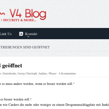
Link Us
Kontakt
STRIERUNGEN SIND GEÖFFNET
 geöffnet
s:
Demokratie
,
Georg Christoph
,
Junkies
,
Phrase
6 Kommentare
er es muss anders werden, wenn es besser werden soll.“
.
es besser werden soll !
en wie Carders die mehr oder weniger zu einem Drogenumschlagplatz mit Junkie