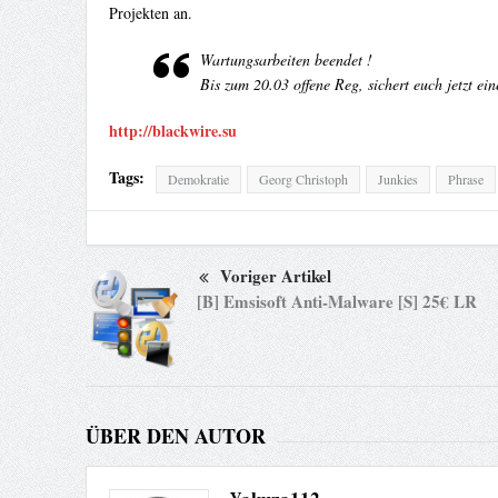
Projekten an.
Wartungsarbeiten beendet !
Bis zum 20.03 offene Reg, sichert euch jetzt ei
http://blackwire.su
Tags:
Demokratie
Georg Christoph
Junkies
Phrase
Voriger Artikel
[B] Emsisoft Anti-Malware [S] 25€ LR
ÜBER DEN AUTOR