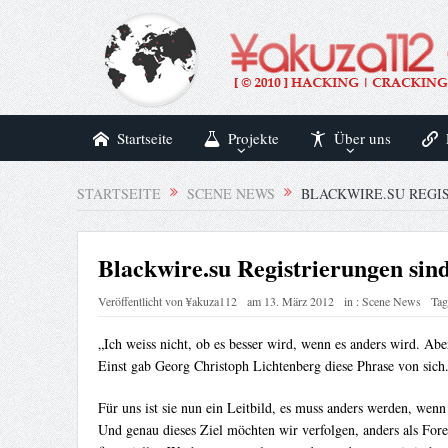
Startseite
Projekte
Über uns
STARTSEITE
SCENE NEWS
BLACKWIRE.SU REGI
Blackwire.su Registrierungen sind
Veröffentlicht von
¥akuza112
am
13. März 2012
in :
Scene News
Tag
„Ich weiss nicht, ob es besser wird, wenn es anders wird. Ab
Einst gab Georg Christoph Lichtenberg diese Phrase von sich
Für uns ist sie nun ein Leitbild, es muss anders werden, wenn 
Und genau dieses Ziel möchten wir verfolgen, anders als For