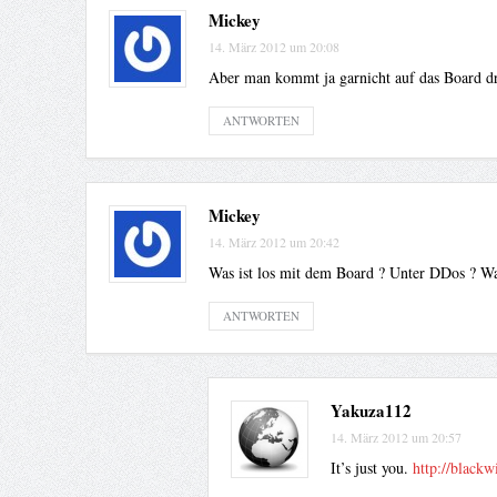
Mickey
14. März 2012 um 20:08
Aber man kommt ja garnicht auf das Board dra
ANTWORTEN
Mickey
14. März 2012 um 20:42
Was ist los mit dem Board ? Unter DDos ? W
ANTWORTEN
Yakuza112
14. März 2012 um 20:57
It’s just you.
http://blackw