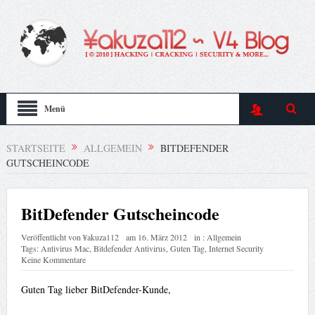
Menü
STARTSEITE
ALLGEMEIN
BITDEFENDER
GUTSCHEINCODE
BitDefender Gutscheincode
Veröffentlicht von
¥akuza112
am
16. März 2012
in :
Allgemein
Tags:
Antivirus Mac
,
Bitdefender Antivirus
,
Guten Tag
,
Internet Security
Keine Kommentare
Guten Tag lieber BitDefender-Kunde,