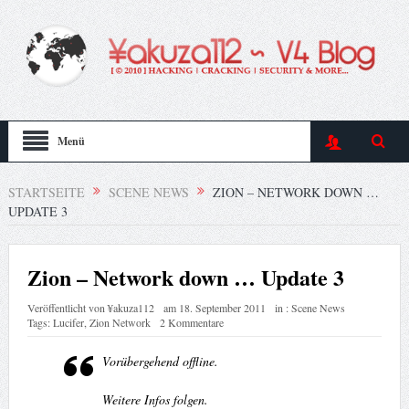
Menü
STARTSEITE
SCENE NEWS
ZION – NETWORK DOWN …
UPDATE 3
Zion – Network down … Update 3
Veröffentlicht von
¥akuza112
am
18. September 2011
in :
Scene News
Tags:
Lucifer
,
Zion Network
2 Kommentare
Vorübergehend offline.
Weitere Infos folgen.