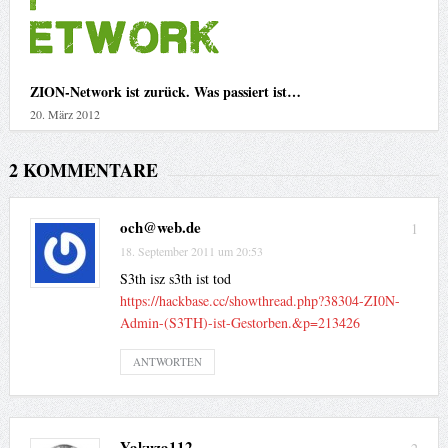
ZION-Network ist zurück. Was passiert ist…
20. März 2012
2 KOMMENTARE
och@web.de
1
18. September 2011 um 20:53
S3th isz s3th ist tod
https://hackbase.cc/showthread.php?38304-ZI0N-
Admin-(S3TH)-ist-Gestorben.&p=213426
ANTWORTEN
Yakuza112