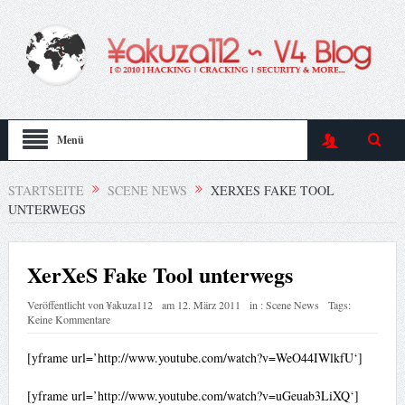
Menü
STARTSEITE
SCENE NEWS
XERXES FAKE TOOL
UNTERWEGS
XerXeS Fake Tool unterwegs
Veröffentlicht von
¥akuza112
am
12. März 2011
in :
Scene News
Tags:
Keine Kommentare
[yframe url=’http://www.youtube.com/watch?v=WeO44IWlkfU‘]
[yframe url=’http://www.youtube.com/watch?v=uGeuab3LiXQ‘]