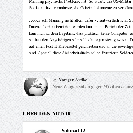
Manning psychische Probleme hat. So wusste das US-Militär Ma
Soldaten dazu veranlasste, die Geheimdokumente zu veröffent
Jedoch soll Manning nicht allein dafür verantwortlich sein. S
Datensicherheit betrieben werden laut einem Bericht der Ze
kam man zu dem Ergebnis, dass praktisch keine Computer- und
sei laut den Angehörigen sehr schlecht organisiert gewesen.
auf einen Post-It-Klebezettel geschrieben und an die jeweili
sind. Speziell diese Sicherheitslücke sollen frustrierte Sold
Voriger Artikel
Neue Zeugen sollen gegen WikiLeaks aus
ÜBER DEN AUTOR
¥akuza112