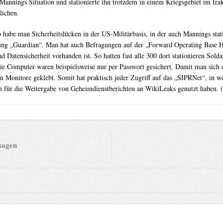
nnings Situation und stationierte ihn trotzdem in einem Kriegsgebiet im Irak
lichen.
o habe man Sicherheitslücken in der US-Militärbasis, in der auch Mannings stati
itung „Guardian“. Man hat auch Befragungen auf der „Forward Operating Base 
 Datensicherheit vorhanden ist. So hatten fast alle 300 dort stationieren Sol
 Die Computer waren beispielsweise nur per Passwort gesichert. Damit man sich
gen Monitore geklebt. Somit hat praktisch jeder Zugriff auf das „SIPRNet“, in
aten für die Weitergabe von Geheimdienstberichten an WikiLeaks genutzt haben. (
sagen