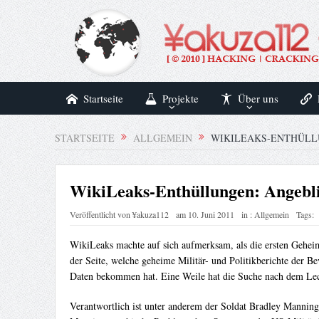
Startseite
Projekte
Über uns
STARTSEITE
ALLGEMEIN
WIKILEAKS-ENTHÜLL
WikiLeaks-Enthüllungen: Angeblic
Veröffentlicht von
¥akuza112
am
10. Juni 2011
in :
Allgemein
Tags:
WikiLeaks machte auf sich aufmerksam, als die ersten Gehei
der Seite, welche geheime Militär- und Politikberichte der B
Daten bekommen hat. Eine Weile hat die Suche nach dem Leck
Verantwortlich ist unter anderem der Soldat Bradley Manning