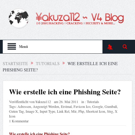
Menü
STARTSEITE
TUTORIALS
WIE ERSTELLE ICH EINE
PHISHING SEITE?
Wie erstelle ich eine Phishing Seite?
Veröffentlicht von
¥akuza112
am
26. Mai 2011
in :
Tutorials
Tags:
Adressen
,
Angezeigt Werden
,
Erstmal
,
Favicon Ico
,
Google
,
Gumball
,
Guten Tag
,
Image X
,
Input Type
,
Link Rel
,
Mir
,
Php
,
Shortcut Icon
,
Strg
,
X
Icon
1 Kommentar
Wie erstelle ich eine Phishing Seite?