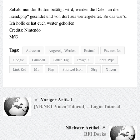
Sobald nun der Button betätigt wird, werden die Daten an die
„send.php“ gesendet und von dort aus weitergeleitet. So das war’s.
Ich hoffe es hat euch weiter geholfen.
Credits: Nintendo
MfG
Tags:
Adressen
Angezeigt Werden
Erstmal
Favicon Ico
Google
Gumball
Guten Tag
Image X
Input Type
Link Rel
Mir
Php
Shortcut Icon
Strg
X Icon
Voriger Artikel
[VB.NET Video Tutorial] – Login Tutorial
Nächster Artikel
RFI Dorks